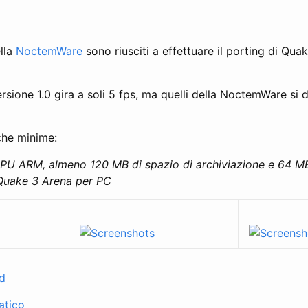
lla
NoctemWare
sono riusciti a effettuare il porting di Qua
rsione 1.0 gira a soli 5 fps, ma quelli della NoctemWare si d
che minime:
PU ARM, almeno 120 MB di spazio di archiviazione e 64 M
i Quake 3 Arena per PC
ad
atico