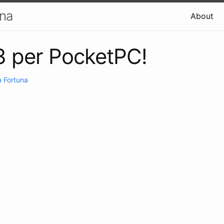
una
About
3 per PocketPC!
 Fortuna