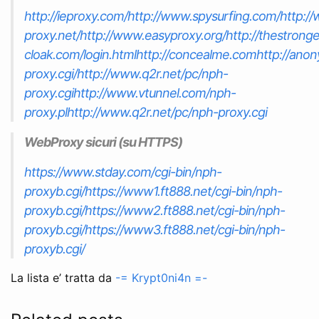
http://ieproxy.com/
http://www.spysurfing.com/
http:/
proxy.net/
http://www.easyproxy.org/
http://thestronge
cloak.com/login.html
http://concealme.com
http://ano
proxy.cgi/
http://www.q2r.net/pc/nph-
proxy.cgi
http://www.vtunnel.com/nph-
proxy.pl
http://www.q2r.net/pc/nph-proxy.cgi
WebProxy
sicuri
(su HTTPS)
https://www.stday.com/cgi-bin/nph-
proxyb.cgi/
https://www1.ft888.net/cgi-bin/nph-
proxyb.cgi/
https://www2.ft888.net/cgi-bin/nph-
proxyb.cgi/
https://www3.ft888.net/cgi-bin/nph-
proxyb.cgi/
La lista e’ tratta da
-= Krypt0ni4n =-