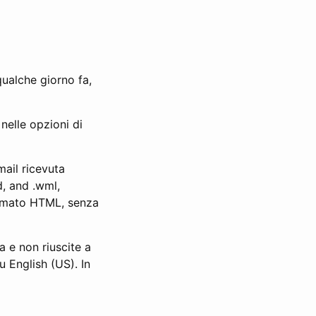
qualche giorno fa,
nelle opzioni di
 mail ricevuta
dd, and .wml,
ormato HTML, senza
a e non riuscite a
u English (US). In