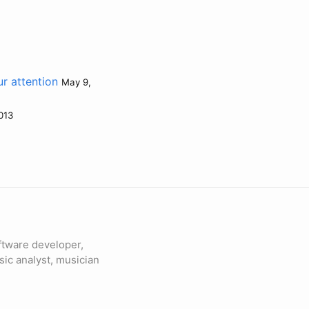
r attention
May 9,
013
ftware developer,
sic analyst, musician