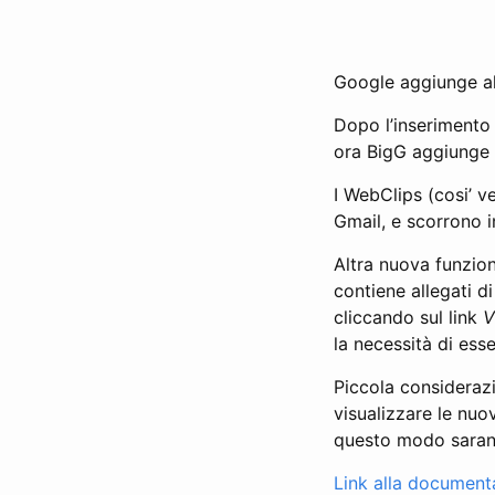
Google aggiunge alt
Dopo l’inserimento 
ora BigG aggiunge a
I WebClips (cosi’ v
Gmail, e scorrono i
Altra nuova funzio
contiene allegati di 
cliccando sul link
V
la necessità di esse
Piccola considerazi
visualizzare le nuov
questo modo saranno
Link alla document