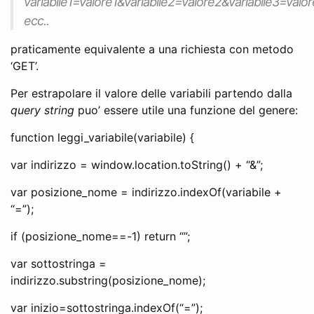
variabile1=valore1&variabile2=valore2&variabile3=valor
ecc..
praticamente equivalente a una richiesta con metodo
‘GET’.
Per estrapolare il valore delle variabili partendo dalla
query string
puo’ essere utile una funzione del genere:
function leggi_variabile(variabile) {
var indirizzo = window.location.toString() + “&”;
var posizione_nome = indirizzo.indexOf(variabile +
“=”);
if (posizione_nome==-1) return “”;
var sottostringa =
indirizzo.substring(posizione_nome);
var inizio=sottostringa.indexOf(“=”);