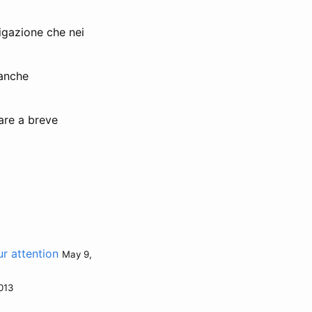
vigazione che nei
 anche
are a breve
r attention
May 9,
013