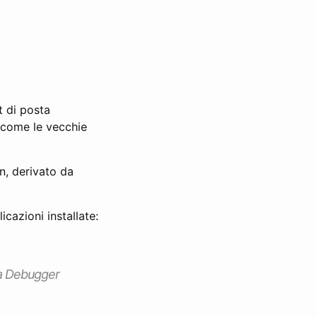
t di posta
, come le vecchie
n, derivato da
cazioni installate:
la Debugger