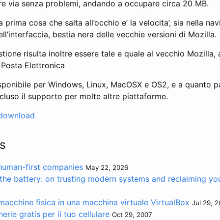
orre via senza problemi, andando a occupare circa 20 MB.
 prima cosa che salta all’occhio e’ la velocita’, sia nella na
ll’interfaccia, bestia nera delle vecchie versioni di Mozilla.
stione risulta inoltre essere tale e quale al vecchio Mozilla,
i Posta Elettronica
 disponibile per Windows, Linux, MacOSX e OS2, e a quanto p
luso il supporto per molte altre piattaforme.
i download
s
 human-first companies
May 22, 2026
the battery: on trusting modern systems and reclaiming you
acchine fisica in una macchina virtuale VirtualBox
Jul 29, 2
rie gratis per il tuo cellulare
Oct 29, 2007