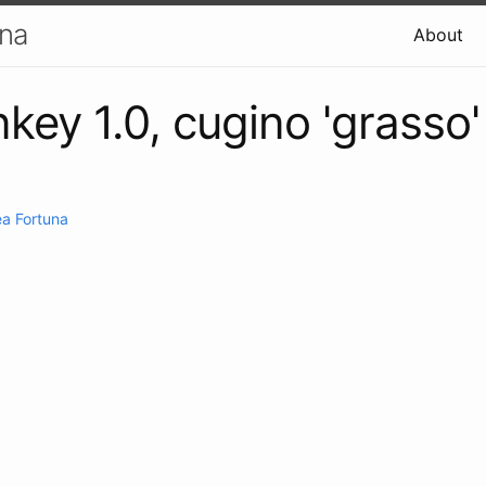
una
About
ey 1.0, cugino 'grasso'
!
a Fortuna