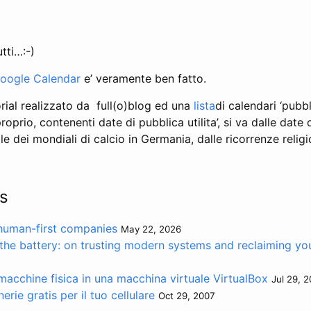
tti…:-)
oogle Calendar
e’ veramente ben fatto.
rial realizzato da full(o)blog ed una
lista
di calendari ‘pubb
roprio, contenenti date di pubblica utilita’, si va dalle dat
e dei mondiali di calcio in Germania, dalle ricorrenze religi
s
 human-first companies
May 22, 2026
the battery: on trusting modern systems and reclaiming you
acchine fisica in una macchina virtuale VirtualBox
Jul 29, 2
rie gratis per il tuo cellulare
Oct 29, 2007