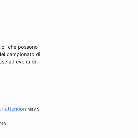
lici’ che possono
e del campionato di
ose ad eventi di
r attention
May 9,
013