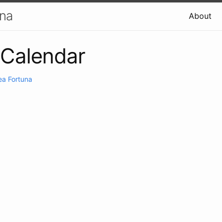
una
About
 Calendar
ea Fortuna