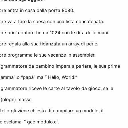
re entra in casa dalla porta 8080.
re va a fare la spesa con una lista concatenata.
e puo’ contare fino a 1024 con le dita delle mani.
e regala alla sua fidanzata un array di perle.
ore programma le sue vacanze in assembler.
grammatore da bambino impara a parlare, le sue prime
amma” o “papà” ma “ Hello, World!”
rammatore riceve le carte al tavolo da gioco, se le
O(nlogn) mosse.
llo gli viene chiesto di compilare un modulo, il
 esclama: “ gcc modulo.c”.