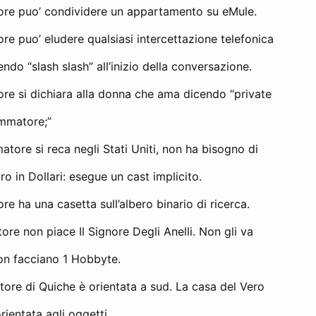
re puo’ condividere un appartamento su eMule.
e puo’ eludere qualsiasi intercettazione telefonica
do “slash slash” all’inizio della conversazione.
re si dichiara alla donna che ama dicendo “private
mmatore;”
tore si reca negli Stati Uniti, non ha bisogno di
ro in Dollari: esegue un cast implicito.
e ha una casetta sull’albero binario di ricerca.
e non piace Il Signore Degli Anelli. Non gli va
on facciano 1 Hobbyte.
ore di Quiche è orientata a sud. La casa del Vero
ientata agli oggetti.