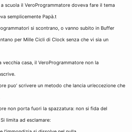
a scuola il VeroProgrammatore doveva fare il tema
veva semplicemente Papà.t
ogrammatori si scontrano, o vanno subito in Buffer
ontano per Mille Cicli di Clock senza che vi sia un
na vecchia casa, il VeroProgrammatore non la
ascrive.
re puo’ scrivere un metodo che lancia un’eccezione che
.
e non porta fuori la spazzatura: non si fida del
Si limita ad esclamare:
 e l’immondizia si dissolve nel nulla.