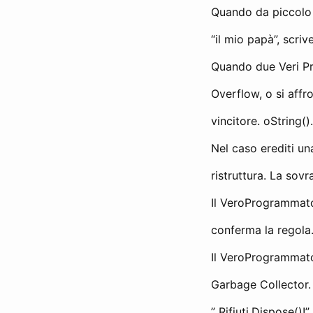
Quando da piccolo 
“il mio papà”, scri
Quando due Veri Pr
Overflow, o si affr
vincitore. oString().
Nel caso erediti u
ristruttura. La sovr
Il VeroProgrammato
conferma la regola
Il VeroProgrammator
Garbage Collector. 
” Rifiuti.Dispose()!”