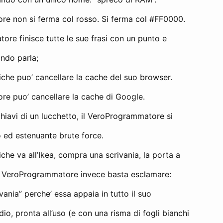
re non si ferma col rosso. Si ferma col #FF0000.
re finisce tutte le sue frasi con un punto e
ndo parla;
iche puo’ cancellare la cache del suo browser.
re puo’ cancellare la cache di Google.
hiavi di un lucchetto, il VeroProgrammatore si
o ed estenuante brute force.
iche va all’Ikea, compra una scrivania, la porta a
l VeroProgrammatore invece basta esclamare:
ivania” perche’ essa appaia in tutto il suo
dio, pronta all’uso (e con una risma di fogli bianchi