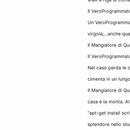
Il VeroProgrammato
Un VeroProgrammato
virgola;…anche qua
Il Mangiatore di Qu
Il VeroProgrammato
Nel caso perda le c
cimenta in un lung
Il Mangiatore di Qu
casa e la monta. A
“apt-get install scr
splendore nello stu