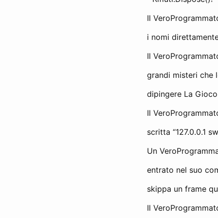
Il VeroProgrammator
i nomi direttamente
Il VeroProgrammator
grandi misteri che
dipingere La Gioco
Il VeroProgrammato
scritta “127.0.0.1 sw
Un VeroProgrammato
entrato nel suo co
skippa un frame qu
Il VeroProgrammator