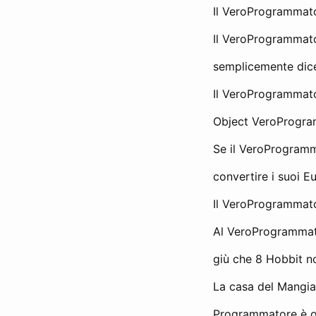
Il VeroProgrammato
Il VeroProgrammator
semplicemente dicen
Il VeroProgrammato
Object VeroProgra
Se il VeroProgramma
convertire i suoi Eu
Il VeroProgrammator
Al VeroProgrammator
giù che 8 Hobbit n
La casa del Mangiat
Programmatore è or