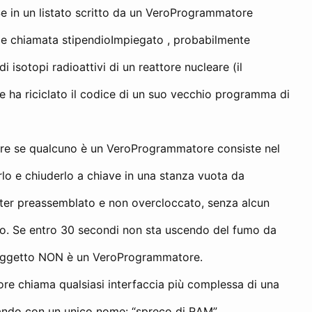
e in un listato scritto da un VeroProgrammatore
ile chiamata stipendioImpiegato , probabilmente
i isotopi radioattivi di un reattore nucleare (il
ha riciclato il codice di un suo vecchio programma di
care se qualcuno è un VeroProgrammatore consiste nel
rlo e chiuderlo a chiave in una stanza vuota da
er preassemblato e non overcloccato, senza alcun
to. Se entro 30 secondi non sta uscendo del fumo da
 soggetto NON è un VeroProgrammatore.
re chiama qualsiasi interfaccia più complessa di una
mando con un unico nome: “spreco di RAM”.