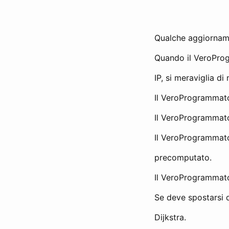
Qualche aggiornam
Quando il VeroProg
IP, si meraviglia d
Il VeroProgrammato
Il VeroProgrammato
Il VeroProgrammato
precomputato.
Il VeroProgrammato
Se deve spostarsi da
Dijkstra.