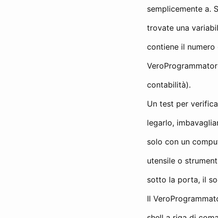
semplicemente a. S
trovate una variab
contiene il numero d
VeroProgrammatore 
contabilità).
Un test per verifi
legarlo, imbavaglia
solo con un comput
utensile o strumen
sotto la porta, il
Il VeroProgrammato
shell a riga di co