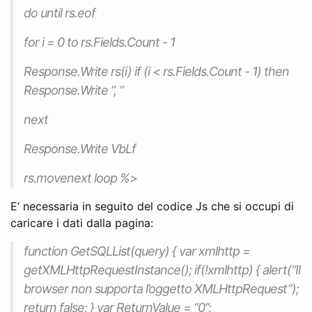
do until rs.eof
for i = 0 to rs.Fields.Count - 1
Response.Write rs(i) if (i < rs.Fields.Count - 1) then
Response.Write “, “
next
Response.Write VbLf
rs.movenext loop %>
E’ necessaria in seguito del codice Js che si occupi di
caricare i dati dalla pagina:
function GetSQLList(query) { var xmlhttp =
getXMLHttpRequestInstance(); if(!xmlhttp) { alert(“Il
browser non supporta l’oggetto XMLHttpRequest”);
return false; } var ReturnValue = “0”;