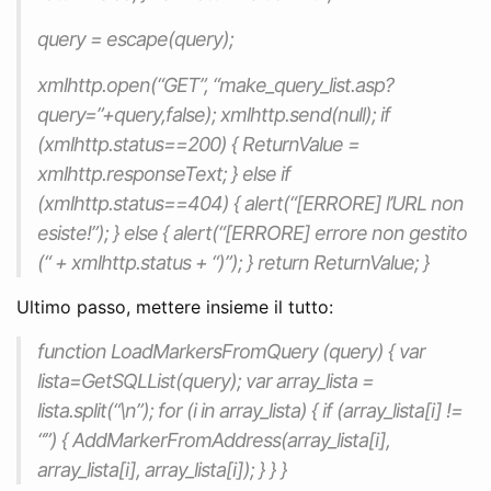
query = escape(query);
xmlhttp.open(“GET”, “make_query_list.asp?
query=”+query,false); xmlhttp.send(null); if
(xmlhttp.status==200) { ReturnValue =
xmlhttp.responseText; } else if
(xmlhttp.status==404) { alert(“[ERRORE] l’URL non
esiste!”); } else { alert(“[ERRORE] errore non gestito
(“ + xmlhttp.status + “)”); } return ReturnValue; }
Ultimo passo, mettere insieme il tutto:
function LoadMarkersFromQuery (query) { var
lista=GetSQLList(query); var array_lista =
lista.split(“\n”); for (i in array_lista) { if (array_lista[i] !=
“”) { AddMarkerFromAddress(array_lista[i],
array_lista[i], array_lista[i]); } } }