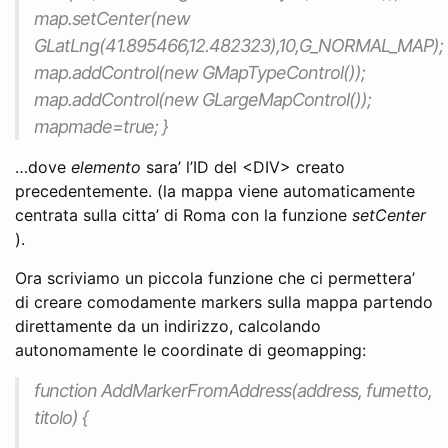
map.setCenter(new
GLatLng(41.895466,12.482323),10,G_NORMAL_MAP);
map.addControl(new GMapTypeControl());
map.addControl(new GLargeMapControl());
mapmade=true; }
…dove
elemento
sara’ l’ID del <DIV> creato
precedentemente. (la mappa viene automaticamente
centrata sulla citta’ di Roma con la funzione
setCenter
).
Ora scriviamo un piccola funzione che ci permettera’
di creare comodamente markers sulla mappa partendo
direttamente da un indirizzo, calcolando
autonomamente le coordinate di geomapping:
function AddMarkerFromAddress(address, fumetto,
titolo) {