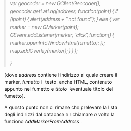
var geocoder = new GClientGeocoder();
geocoder.getLatLng(address, function(point) { if
(!point) { alert(address + “ not found”); } else { var
marker = new GMarker(point);
GEvent.addListener(marker, “click”, function() {
marker.openInfoWindowHtml(fumetto); });
map.addOverlay(marker); } } );
}
(dove
address
contiene l’indirizzo al quale creare il
marker,
fumetto
il testo, anche HTML, contenuto
appunto nel fumetto e
titolo
l’eventuale titolo del
fumetto).
A questo punto non ci rimane che prelevare la lista
degli indirizzi dal database e richiamare
n
volte la
funzione
AddMarkerFromAddress
.