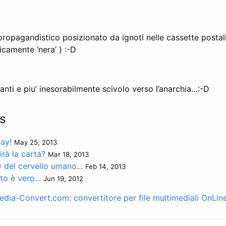
propagandistico posizionato da ignoti nelle cassette posta
ricamente ‘nera’ ) :-D
nti e piu’ inesorabilmente scivolo verso l’anarchia…:-D
s
ay!
May 25, 2013
uirà la carta?
Mar 18, 2013
) del cervello umano...
Feb 14, 2013
 è vero...
Jun 19, 2012
edia-Convert.com: convertitore per file multimediali OnLin