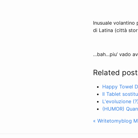
Inusuale volantino 
di Latina (città sto
…bah…piu’ vado ava
Related post
Happy Towel D
Il Tablet sostit
L'evoluzione (?
(HUMOR) Quanto
« Writetomyblog
M