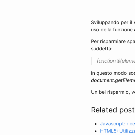
Sviluppando per il 
uso della funzione
Per risparmiare spaz
suddetta:
function $(elem
in questo modo so
document.getEleme
Un bel risparmio, v
Related post
Javascript: rice
HTML5: Utilizza