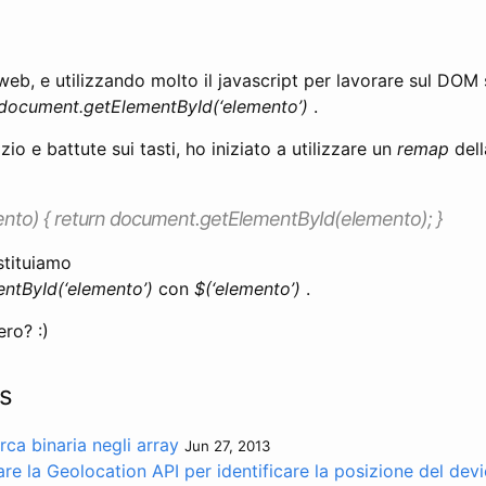
web, e utilizzando molto il javascript per lavorare sul DOM 
document.getElementById(‘elemento’)
.
io e battute sui tasti, ho iniziato a utilizzare un
remap
dell
ento) { return document.getElementById(elemento); }
stituiamo
ntById(‘elemento’)
con
$(‘elemento’)
.
ero? :)
s
rca binaria negli array
Jun 27, 2013
re la Geolocation API per identificare la posizione del dev