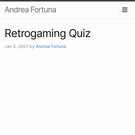
Andrea Fortuna
Retrogaming Quiz
Jan 5, 2007
by
Andrea Fortuna