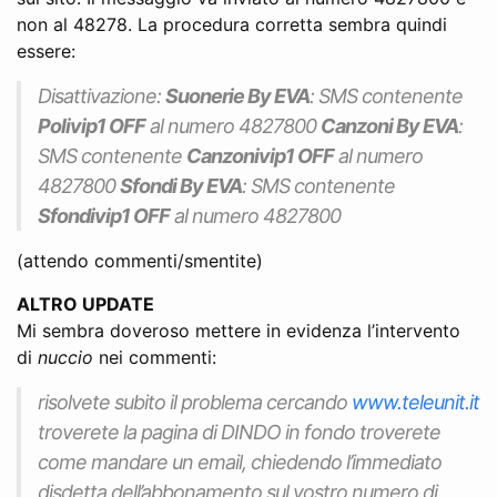
non al 48278. La procedura corretta sembra quindi
essere:
Disattivazione:
Suonerie By EVA
: SMS contenente
Polivip1 OFF
al numero 4827800
Canzoni By EVA
:
SMS contenente
Canzonivip1 OFF
al numero
4827800
Sfondi By EVA
: SMS contenente
Sfondivip1 OFF
al numero 4827800
(attendo commenti/smentite)
ALTRO UPDATE
Mi sembra doveroso mettere in evidenza l’intervento
di
nuccio
nei commenti:
risolvete subito il problema cercando
www.teleunit.it
troverete la pagina di DINDO in fondo troverete
come mandare un email, chiedendo l’immediato
disdetta dell’abbonamento sul vostro numero di