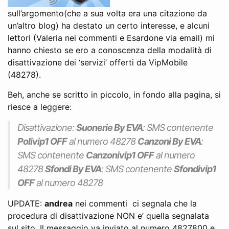
sull’argomento(che a sua volta era una citazione da
un’altro blog) ha destato un certo interesse, e alcuni
lettori (Valeria nei commenti e Esardone via email) mi
hanno chiesto se ero a conoscenza della modalità di
disattivazione dei ‘servizi’ offerti da VipMobile
(48278).
Beh, anche se scritto in piccolo, in fondo alla pagina, si
riesce a leggere:
Disattivazione:
Suonerie By EVA
: SMS contenente
Polivip1 OFF
al numero 48278
Canzoni By EVA
:
SMS contenente
Canzonivip1 OFF
al numero
48278
Sfondi By EVA
: SMS contenente
Sfondivip1
OFF
al numero 48278
UPDATE:
andrea
nei commenti ci segnala che la
procedura di disattivazione NON e’ quella segnalata
sul sito. Il messaggio va inviato al numero 4827800 e