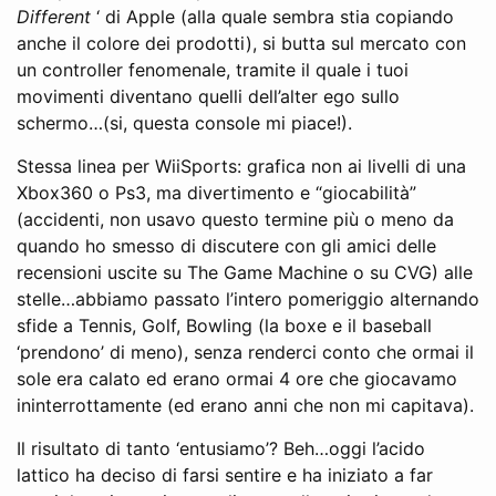
Different
‘ di Apple (alla quale sembra stia copiando
anche il colore dei prodotti), si butta sul mercato con
un controller fenomenale, tramite il quale i tuoi
movimenti diventano quelli dell’alter ego sullo
schermo…(si, questa console mi piace!).
Stessa linea per WiiSports: grafica non ai livelli di una
Xbox360 o Ps3, ma divertimento e “giocabilità”
(accidenti, non usavo questo termine più o meno da
quando ho smesso di discutere con gli amici delle
recensioni uscite su The Game Machine o su CVG) alle
stelle…abbiamo passato l’intero pomeriggio alternando
sfide a Tennis, Golf, Bowling (la boxe e il baseball
‘prendono’ di meno), senza renderci conto che ormai il
sole era calato ed erano ormai 4 ore che giocavamo
ininterrottamente (ed erano anni che non mi capitava).
Il risultato di tanto ‘entusiamo’? Beh…oggi l’acido
lattico ha deciso di farsi sentire e ha iniziato a far