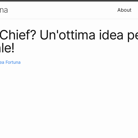
una
About
Chief? Un'ottima idea p
le!
ea Fortuna