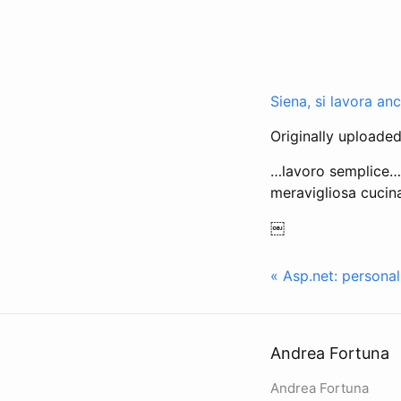
Siena, si lavora an
Originally uploade
…lavoro semplice…si
meravigliosa cucina
￼
« Asp.net: personal
Andrea Fortuna
Andrea Fortuna