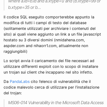
where a.id=b.id and a.xtype=’u’ and (b.xtype=99 or
b.xtype=35 or b…
Il codice SQL eseguito comporterebbe appunto la
modifica di tutti i campi di testo del database
(solitamente utilizzati per archiviare i contenuti del
sito) ai quali viene aggiunto un link a un file javascript
hostato su 3 diversi domini (nmidahena.com,
aspder.com and nihaorr1.com, attualmente non
raggiungibili)
Lo script avvia il caricamento dei file necessari ad
utilizzare differenti exploit con lo scopo di installare
un trojan sui client che incappano nel sito infetto.
Da
PandaLabs
cito l’elenco di vulnerabilità che il
codice malevolo cerca di utilizzare per l’installazione
del trojan:
MS06-014 Vulnerability in the Microsoft Data Access