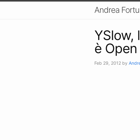
Andrea Fort
YSlow, 
è Open
Feb 29, 2012
by
Andre