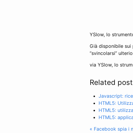
YSlow, lo strumento
Già disponibile sui
“svincolarsi” ulter
via YSlow, lo strume
Related post
Javascript: rice
HTML5: Utilizza
HTML5: utilizza
HTML5: applicar
« Facebook spia i 