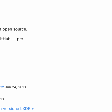
ta open source.
 GitHub — per
ice
Jun 24, 2013
013
la versione LXDE »