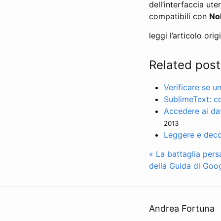
dell’interfaccia ut
compatibili con
No
leggi l’articolo orig
Related post
Verificare se u
SublimeText: co
Accedere ai da
2013
Leggere e deco
« La battaglia per
della Guida di Goog
Andrea Fortuna