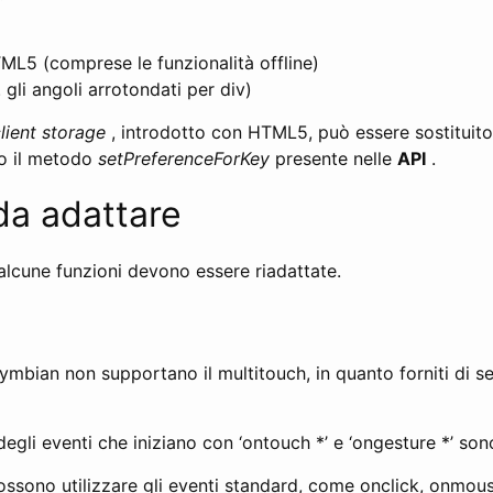
ML5 (comprese le funzionalità offline)
 gli angoli arrotondati per div)
lient storage
, introdotto con HTML5, può essere sostituito 
o il metodo
setPreferenceForKey
presente nelle
API
.
da adattare
 alcune funzioni devono essere riadattate.
 Symbian non supportano il multitouch, in quanto forniti di s
egli eventi che iniziano con ‘ontouch *’ e ‘ongesture *’ son
 possono utilizzare gli eventi standard, come onclick, onm