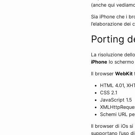
(anche qui vediam
Sia iPhone che i br
l’elaborazione dei 
Porting de
La risoluzione dell
iPhone
lo schermo 
Il browser
WebKit
HTML 4.01, XHT
CSS 2.1
JavaScript 1.5
XMLHttpRequest
Schemi URL per
Il browser di iOs s
supportano l’uso di