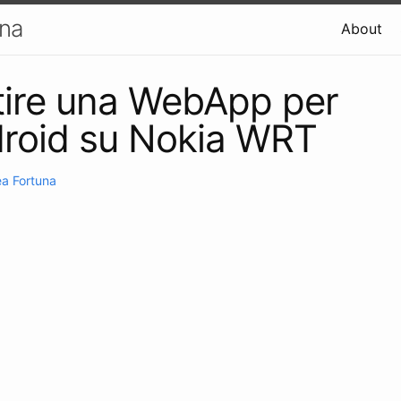
una
About
tire una WebApp per
roid su Nokia WRT
a Fortuna