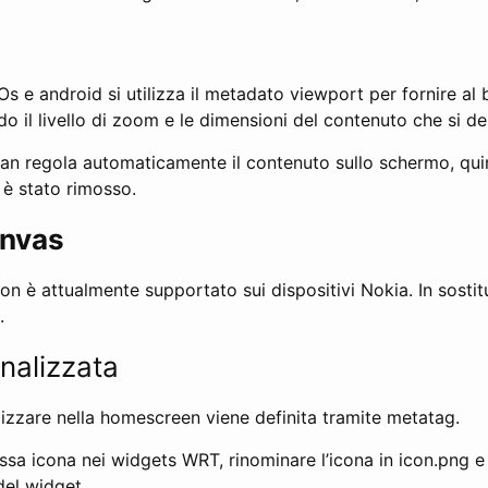
s e android si utilizza il metadato viewport per fornire al
do il livello di zoom e le dimensioni del contenuto che si de
ian regola automaticamente il contenuto sullo schermo, quin
 è stato rimosso.
anvas
n è attualmente supportato sui dispositivi Nokia. In sostit
.
nalizzata
tilizzare nella homescreen viene definita tramite metatag.
tessa icona nei widgets WRT, rinominare l’icona in icon.png e
del widget.