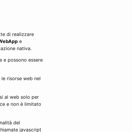
e di realizzare
WebApp
e
cazione nativa.
te e possono essere
e le risorse web nel
rsi al web solo per
oce e non è limitato
nalità del
chiamate javascript