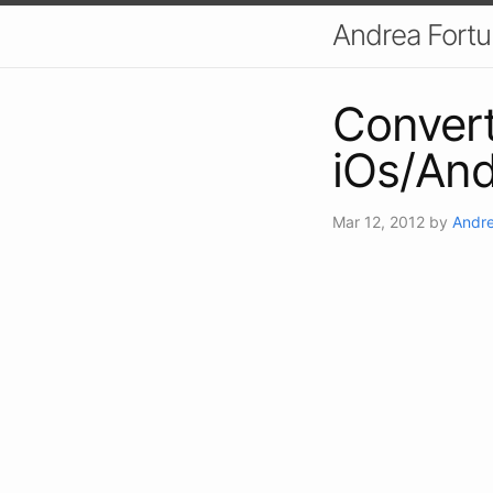
Andrea Fort
Conver
iOs/And
Mar 12, 2012
by
Andre