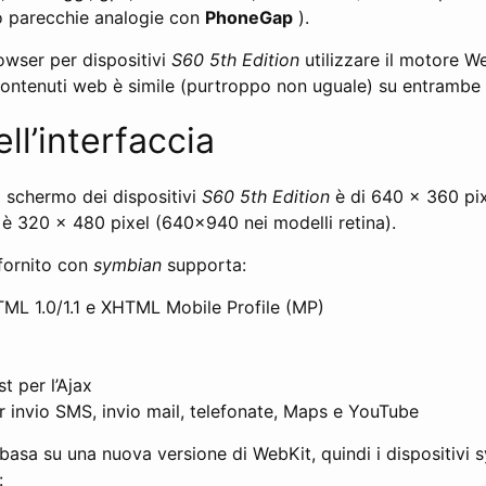
o parecchie analogie con
PhoneGap
).
owser per dispositivi
S60 5th Edition
utilizzare il motore We
contenuti web è simile (purtroppo non uguale) su entrambe 
ll’interfaccia
o schermo dei dispositivi
S60 5th Edition
è di 640 x 360 pix
è 320 x 480 pixel (640x940 nei modelli retina).
fornito con
symbian
supporta:
ML 1.0/1.1 e XHTML Mobile Profile (MP)
 per l’Ajax
 invio SMS, invio mail, telefonate, Maps e YouTube
i basa su una nuova versione di WebKit, quindi i dispositivi
: