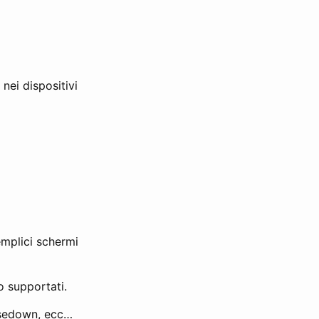
nei dispositivi
emplici schermi
o supportati.
ousedown, ecc…