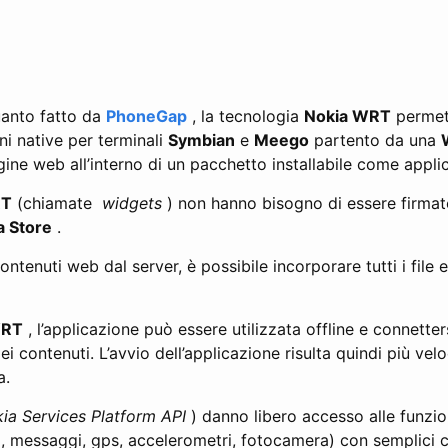
anto fatto da
PhoneGap
, la tecnologia
Nokia WRT
permett
ni native per terminali
Symbian
e
Meego
partento da una
ine web all’interno di un pacchetto installabile come appli
T
(chiamate
widgets
) non hanno bisogno di essere firma
a Store
.
ontenuti web dal server, è possibile incorporare tutti i file 
RT
, l’applicazione può essere utilizzata offline e connette
i contenuti. L’avvio dell’applicazione risulta quindi più vel
a.
ia Services Platform API
) danno libero accesso alle funzio
a, messaggi, gps, accelerometri, fotocamera) con semplici 