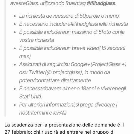
aveste
Glass
, utilizzando l’hashtag
#ifihadglass
.
La richiesta deveessere di 50parole o meno
È necessario includere#ifihadglassnella richiesta
È possibile includereun massimo di 5foto conla
vostra richiesta
È possibile includereun breve video(15 secondi
max)
Assicurati di seguircisu Google+(ProjectGlass +)
osu Twitter(@ projectglass), in modo da
potervicontattare direttamente
È necessarioavere almeno 18anni e viverenegli
Stati Uniti.
Per ulteriori informazioni,si prega divedere i
nostritermini e leFAQ
La scadenza per la presentazione delle domande è il
27 febbraio: chi riuscirà ad entrare nel gruppo di