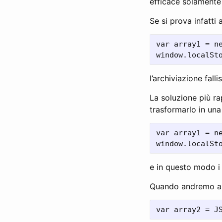
efficace solamente 
Se si prova infatti
var array1 = ne
l’archiviazione falli
La soluzione più ra
trasformarlo in una
var array1 = ne
e in questo modo i 
Quando andremo a ri