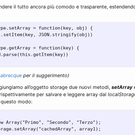
dere il tutto ancora più comodo e trasparente, estendend
pe.setArray = function(key, obj) {

.setItem(key, JSON.stringify(obj))

pe.getArray = function(key) {

.parse(this.getItem(key))

Labrecque
per il suggerimento)
iungiamo all’oggetto storage due nuovi metodi,
setArray
rispettivamente per salvare e leggere array dal
localStorag
n questo modo:
w Array("Primo", "Secondo", "Terzo");

rage.setArray("cachedArray", array1);
