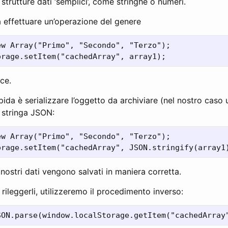
strutture dati ‘semplici’, come stringhe o numeri.
 a effettuare un’operazione del genere
w Array("Primo", "Secondo", "Terzo");

sce.
pida è serializzare l’oggetto da archiviare (nel nostro caso 
 stringa JSON:
w Array("Primo", "Secondo", "Terzo");

nostri dati vengono salvati in maniera corretta.
leggerli, utilizzeremo il procedimento inverso: