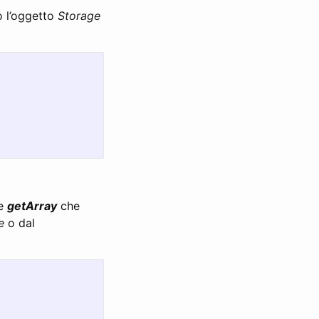
o l’oggetto
Storage
e
getArray
che
e
o dal