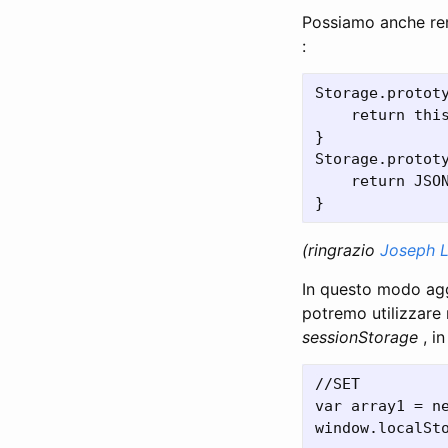
Possiamo anche ren
:
Storage.prototy
    return this
}

Storage.prototy
    return JSON
(ringrazio
Joseph 
In questo modo agg
potremo utilizzare 
sessionStorage
, i
//SET

var array1 = ne
window.localSto