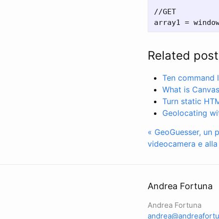
//GET

Related post
Ten command li
What is Canvas
Turn static HT
Geolocating wit
« GeoGuesser, un p
videocamera e alla g
Andrea Fortuna
Andrea Fortuna
andrea@andreafortu