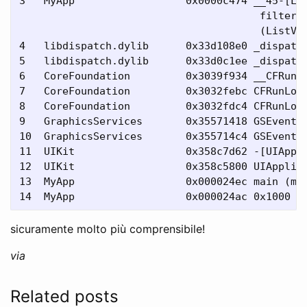
3   MyApp                  0x0000c474 __45-[Lis
                                       filterPa
                                       (ListVie
4   libdispatch.dylib      0x33d108e0 _dispatch
5   libdispatch.dylib      0x33d0c1ee _dispatch
6   CoreFoundation         0x3039f934 __CFRunLo
7   CoreFoundation         0x3032febc CFRunLoop
8   CoreFoundation         0x3032fdc4 CFRunLoop
9   GraphicsServices       0x35571418 GSEventRu
10  GraphicsServices       0x355714c4 GSEventRu
11  UIKit                  0x358c7d62 -[UIAppli
12  UIKit                  0x358c5800 UIApplica
13  MyApp                  0x000024ec main (mai
sicuramente molto più comprensibile!
via
Related posts