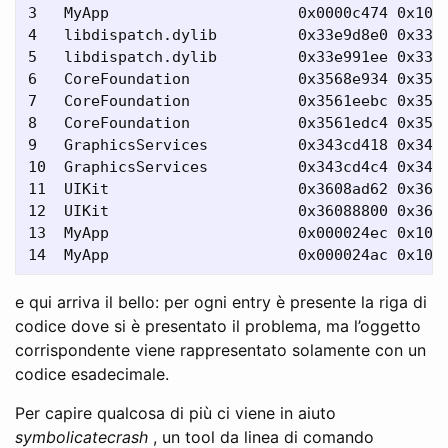
3   MyApp                     0x0000c474 0x1000
4   libdispatch.dylib         0x33e9d8e0 0x33e9
5   libdispatch.dylib         0x33e991ee 0x33e9
6   CoreFoundation            0x3568e934 0x3561
7   CoreFoundation            0x3561eebc 0x3561
8   CoreFoundation            0x3561edc4 0x3561
9   GraphicsServices          0x343cd418 0x343c
10  GraphicsServices          0x343cd4c4 0x343c
11  UIKit                     0x3608ad62 0x3605
12  UIKit                     0x36088800 0x3605
13  MyApp                     0x000024ec 0x1000
e qui arriva il bello: per ogni entry è presente la riga di
codice dove si è presentato il problema, ma l’oggetto
corrispondente viene rappresentato solamente con un
codice esadecimale.
Per capire qualcosa di più ci viene in aiuto
symbolicatecrash
, un tool da linea di comando