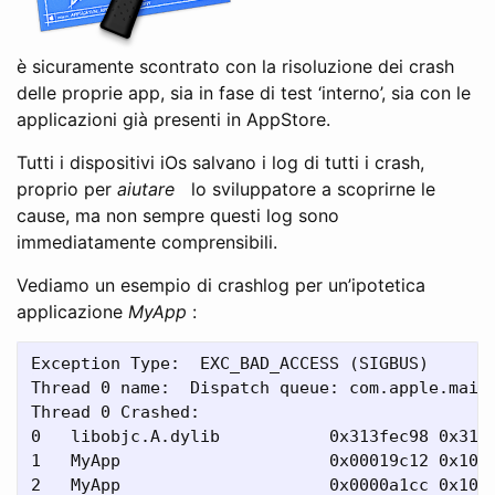
è sicuramente scontrato con la risoluzione dei crash
delle proprie app, sia in fase di test ‘interno’, sia con le
applicazioni già presenti in AppStore.
Tutti i dispositivi iOs salvano i log di tutti i crash,
proprio per
aiutare
lo sviluppatore a scoprirne le
cause, ma non sempre questi log sono
immediatamente comprensibili.
Vediamo un esempio di crashlog per un’ipotetica
applicazione
MyApp
:
Exception Type:  EXC_BAD_ACCESS (SIGBUS)

Thread 0 name:  Dispatch queue: com.apple.main-
Thread 0 Crashed:

0   libobjc.A.dylib           0x313fec98 0x313f
1   MyApp                     0x00019c12 0x1000
2   MyApp                     0x0000a1cc 0x1000