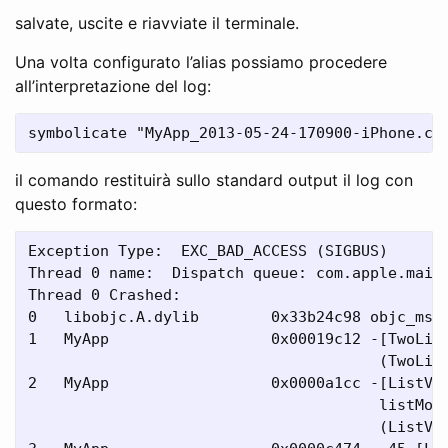
salvate, uscite e riavviate il terminale.
Una volta configurato l’alias possiamo procedere
all’interpretazione del log:
il comando restituirà sullo standard output il log con
questo formato:
Exception Type:  EXC_BAD_ACCESS (SIGBUS)

Thread 0 name:  Dispatch queue: com.apple.main-
Thread 0 Crashed:

0   libobjc.A.dylib        0x33b24c98 objc_msgS
1   MyApp                  0x00019c12 -[TwoLine
                                       (TwoLine
2   MyApp                  0x0000a1cc -[ListVie
                                       listMode
                                       (ListVie