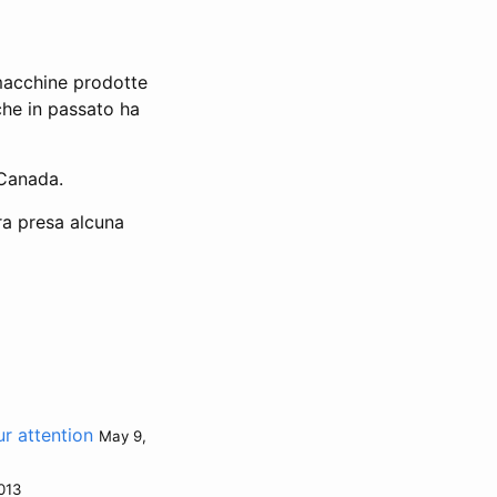
 macchine prodotte
che in passato ha
 Canada.
ora presa alcuna
r attention
May 9,
013