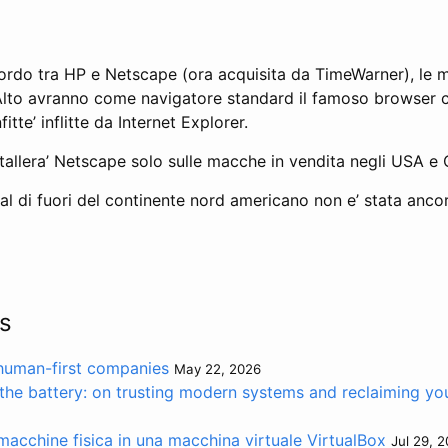
cordo tra HP e Netscape (ora acquisita da TimeWarner), le
 Alto avranno come navigatore standard il famoso browser 
itte’ inflitte da Internet Explorer.
allera’ Netscape solo sulle macche in vendita negli USA e
i al di fuori del continente nord americano non e’ stata anc
s
 human-first companies
May 22, 2026
the battery: on trusting modern systems and reclaiming you
acchine fisica in una macchina virtuale VirtualBox
Jul 29, 2