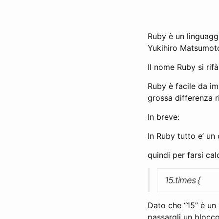
Ruby è un linguaggi
Yukihiro Matsumoto 
Il nome Ruby si rifà
Ruby è facile da im
grossa differenza ri
In breve:
In Ruby tutto e’ un
quindi per farsi ca
15.times {
Dato che “15” è un 
passargli un blocco