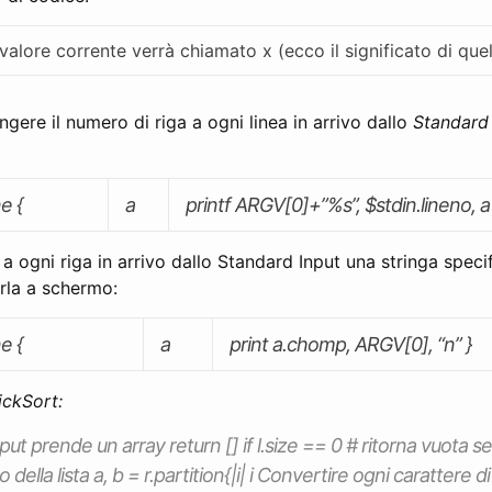
l valore corrente verrà chiamato x (ecco il significato di que
gere il numero di riga a ogni linea in arrivo dallo
Standard 
e {
a
printf ARGV[0]+”%s”, $stdin.lineno, a
 ogni riga in arrivo dallo Standard Input una stringa specif
la a schermo:
e {
a
print a.chomp, ARGV[0], “n” }
ickSort:
nput prende un array return [] if l.size == 0 # ritorna vuota se
 della lista a, b = r.partition{|i| i Convertire ogni carattere di