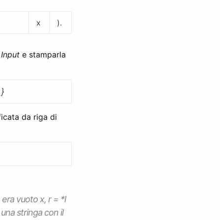
l
x
).
Input
e stamparla
 }
icata da riga di
 era vuoto x, r = *l
 una stringa con il