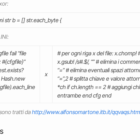
xor:
 str b = [] str.each_byte {
.INI
:
file fail “file
# per ogni riga x del file: x.chomp!
 #{cfgfile}”
x.gsub! /s
#.
$/, “” # elimina i commen
est.exists?
“=” # elimina eventuali spazi attorno 
x
 = Hash.new
“=”,2 # splitta chiave e valore attor
gfile).each_line
*ch if ch.length == 2 # aggiungi ch
entrambe end cfg end
 sono tratti da
http://www.alfonsomartone.itb.it/qqvaqs.htm
s