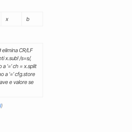
x
b
 # elimina CR/LF
ti x.sub! /s
=s
/,
a ‘=’ ch = x.split
no a ‘=’ cfg.store
iave e valore se
l
)