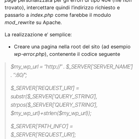
trovato), intercettare quindi l’indirizzo richiesto e
passarlo a
index.php
come farebbe il modulo
mod_rewrite
su Apache.
La realizzazione e’ semplice:
Creare una pagina nella root del sito (ad esempio
wp-error.php
), contenente il codice seguente
$my_wp_url = “http://” . $_SERVER[‘SERVER_NAME’]
. “:80/”;
$_SERVER[‘REQUEST_URI’] =
substr($_SERVER[‘QUERY_STRING’],
strpos($_SERVER[‘QUERY_STRING’],
$my_wp_url)+strlen($my_wp_url));
$_SERVER[‘PATH_INFO’] =
$_SERVER[‘REQUEST_URI’];