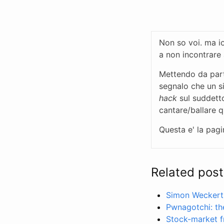
Non so voi. ma i
a non incontrare
Mettendo da part
segnalo che un s
hack
sul suddet
cantare/ballare q
Questa e' la pagi
Related post
Simon Weckert
Pwnagotchi: th
Stock-market fr