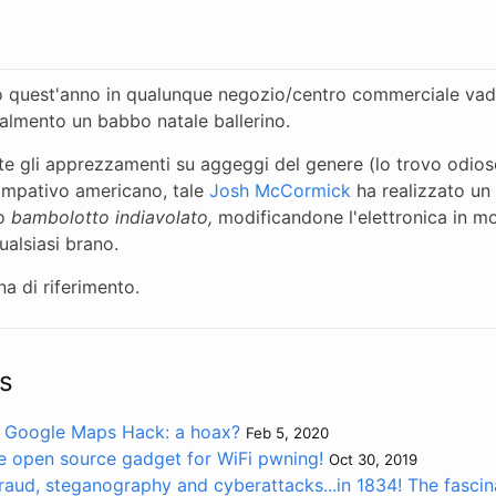
o quest'anno in qualunque negozio/centro commerciale vad
 almento un babbo natale ballerino.
e gli apprezzamenti su aggeggi del genere (lo trovo odioso
impativo americano, tale
Josh McCormick
ha realizzato un 
to
bambolotto indiavolato,
modificandone l'elettronica in mo
ualsiasi brano.
na di riferimento.
s
 Google Maps Hack: a hoax?
Feb 5, 2020
e open source gadget for WiFi pwning!
Oct 30, 2019
aud, steganography and cyberattacks...in 1834! The fascina