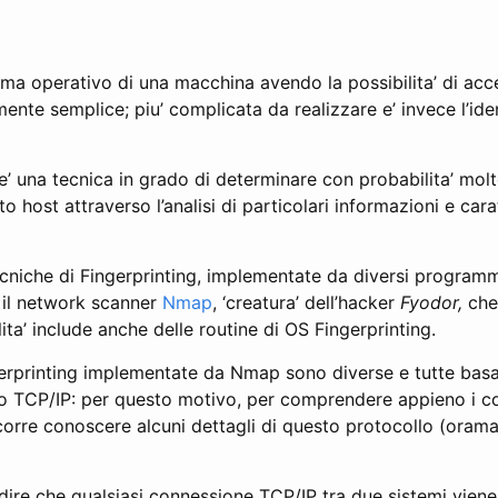
ema operativo di una macchina avendo la possibilita’ di acc
ente semplice; piu’ complicata da realizzare e’ invece l’iden
e’ una tecnica in grado di determinare con probabilita’ molt
o host attraverso l’analisi di particolari informazioni e cara
cniche di Fingerprinting, implementate da diversi programmi
 il network scanner
Nmap
, ‘creatura’ dell’hacker
Fyodor,
che 
ita’ include anche delle routine di OS Fingerprinting.
erprinting implementate da Nmap sono diverse e tutte basate
o TCP/IP: per questo motivo, per comprendere appieno i con
orre conoscere alcuni dettagli di questo protocollo (oramai,
ire che qualsiasi connessione TCP/IP tra due sistemi viene