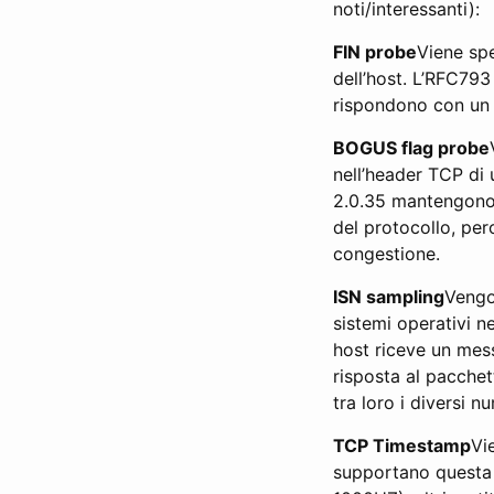
noti/interessanti):
FIN probe
Viene spe
dell’host. L’RFC793
rispondono con un
BOGUS flag probe
nell’header TCP di 
2.0.35 mantengono t
del protocollo, pero
congestione.
ISN sampling
Vengon
sistemi operativi n
host riceve un mes
risposta al pacchet
tra loro i diversi n
TCP Timestamp
Vi
supportano questa f