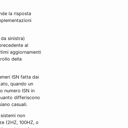
nde la risposta
implementazioni
da sinistra)
 precedente al
ltimi aggiornamenti
rollo della
umeri ISN fatta dai
ttato, quando un
io numero ISN in
quanto differiscono
siano casuali.
 sistemi non
nze (2HZ, 100HZ, o