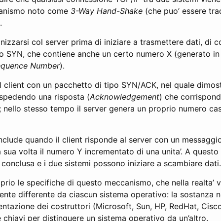
anismo noto come
3-Way Hand-Shake
(che puo’ essere tr
.
ronizzarsi col server prima di iniziare a trasmettere dati, 
po SYN, che contiene anche un certo numero X (generato in
 Sequence Number
).
al client con un pacchetto di tipo SYN/ACK, nel quale dimost
 spedendo una risposta (
Acknowledgement
) che corrispond
 nello stesso tempo il server genera un proprio numero casu
clude quando il client risponde al server con un messaggio
sua volta il numero Y incrementato di una unita’. A questo
 conclusa e i due sistemi possono iniziare a scambiare dati.
prio le specifiche di questo meccanismo, che nella realta’
ente differente da ciascun sistema operativo: la sostanza n
entazione dei costruttori (Microsoft, Sun, HP, RedHat, Cisc
e chiavi per distinguere un sistema operativo da un’altro.