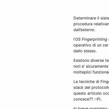
Determinare il sist
procedura relativam
dall’esterno
.
l’
OS Fingerprinting
operativo di un cert
dallo stesso.
Esistono diverse te
noti e’ sicuramente
molteplici funzional
Le tecniche di Fing
stack del protocoll
questo articolo occ
conosce?? :-P).
In breve possiamo d