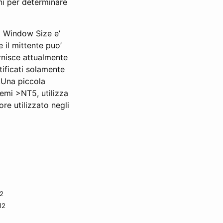
ni per determinare
l Window Size e’
 il mittente puo’
rnisce attualmente
tificati solamente
).Una piccola
temi >NT5, utilizza
ore utilizzato negli
12
12