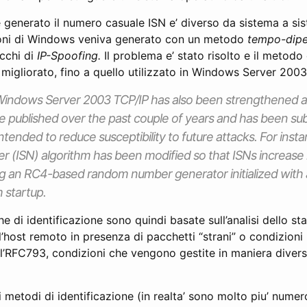
e generato il numero casuale ISN e’ diverso da sistema a s
ioni di Windows veniva generato con un metodo
tempo-dip
acchi di
IP-Spoofing.
Il problema e’ stato risolto e il metodo
 migliorato, fino a quello utilizzato in Windows Server 2003
indows Server 2003 TCP/IP has also been strengthened aga
e published over the past couple of years and has been subj
ntended to reduce susceptibility to future attacks. For instanc
 (ISN) algorithm has been modified so that ISNs increase
ng an RC4-based random number generator initialized with
 startup.
he di identificazione sono quindi basate sull’analisi dello st
ll’host remoto in presenza di pacchetti “strani” o condizion
ll’RFC793, condizioni che vengono gestite in maniera diver
i metodi di identificazione (in realta’ sono molto piu’ numeros