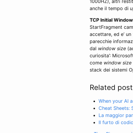
1000HZ), altri res
anche il tempo di
u
TCP Initial Window
StartFragment campo
accettare, ed e’ un
parecchie informazi
dal
window size
(ad
curiosita’: Microsof
come
window size
stack dei sistemi 
Related post
When your AI as
Cheat Sheets: 
La maggior part
Il furto di codi