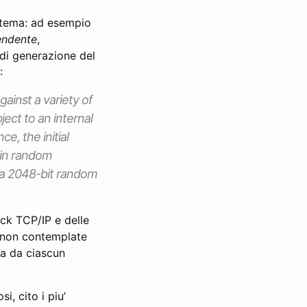
istema: ad esempio
endente
,
 di generazione del
:
inst a variety of
ect to an internal
e, the initial
 in random
 a 2048-bit random
ack TCP/IP e delle
i non contemplate
sa da ciascun
i, cito i piu’