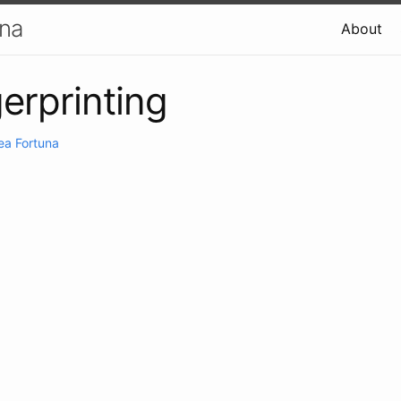
una
About
erprinting
ea Fortuna