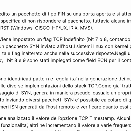
dito un pacchetto di tipo FIN su una porta aperta e si atte
 specifica di non rispondere al pacchetto, tuttavia alcune 
 RST (Windows, CISCO, HP/UX, IRIX, MVS).
Viene impostato un flag TCP indefinito (bit 7 o 8, contando 
un pacchetto SYN inviato all’host.I sistemi linux con kernel
ale flag inalterato anche nelle successive risposte.Negli u
’, i bit 8 e 9 sono stati impiegati come field ECN per il cont
o identificati pattern e regolarita’ nella generazione dei n
elle diverse implementazioni dello stack TCP.Come gia’ tra
saggio di SYN, genera in maniera pseudo-casuale un propr
to.Inviando diversi pacchetti SYN e’ possibile calcolare di 
umeri ISN generati dall’host remoto e verificare quanto essi 
ene analizzato il valore dell’opzione TCP Timestamp. Alcuni
unzionalita’, altri ne incrementano il valore a varie freque