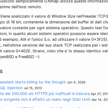
tituiscono semplicemente 0.Nmap utilizza queste informazio
ptime
dell’host remoto.
Viene analizzato il valore di
Window Size
nell’Header TCP.I
 di 16 bit, contenente la dimensione del buffer di dati che
 valore costante per ogni sistema operativo. Questo test fo
oni, in quanto alcuni sistemi operativi possono essere iden
 esempio, AIX e’ l’unico S.o. ad utilizzare il valore 0x3F25
t, nell’ultima versione del suo stack TCP realizzata per i sis
il valore 0x402E. Strano, visto che e’ lo stesso identico val
OpenBSD e FreeBSD :-).
s
sistant starts billing by the thought
Jun 4, 2026
SQL Injection
Jul 15, 2013
e dei 200.000 siti HTTPS più trafficati è insicura
Apr 27, 20
ce sorgente non è affatto un reato negli Stati Uniti
Apr 14, 20