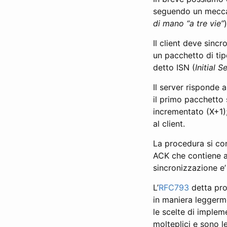
seguendo un mecc
di mano “a tre vie”
)
Il client deve sinc
un pacchetto di ti
detto ISN (
Initial
Il server risponde 
il primo pacchetto
incrementato (X+1);
al client.
La procedura si con
ACK che contiene a 
sincronizzazione e’
L’
RFC793
detta pro
in maniera leggerm
le scelte di implem
molteplici e sono l