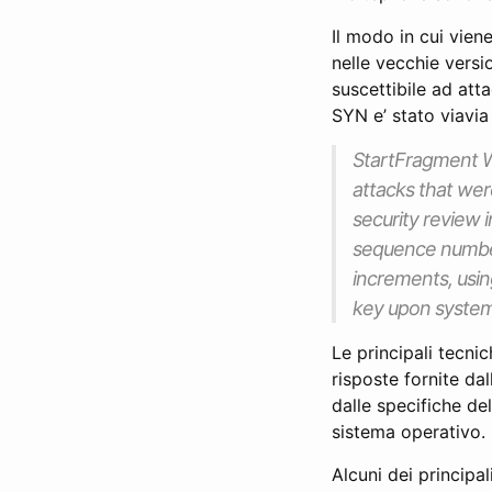
Il modo in cui vien
nelle vecchie vers
suscettibile ad att
SYN e’ stato viavia
StartFragment W
attacks that wer
security review i
sequence number
increments, usi
key upon system
Le principali tecnic
risposte fornite da
dalle specifiche de
sistema operativo.
Alcuni dei principal