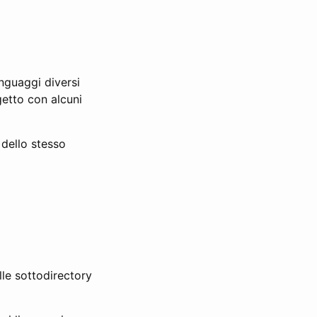
inguaggi diversi
getto con alcuni
dello stesso
lle sottodirectory