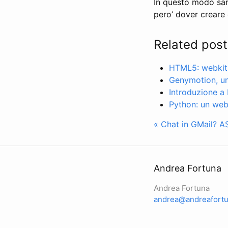
In questo modo sara
pero’ dover creare 
Related post
HTML5: webkit 
Genymotion, un
Introduzione a 
Python: un webs
« Chat in GMail?
AS
Andrea Fortuna
Andrea Fortuna
andrea@andreafortu