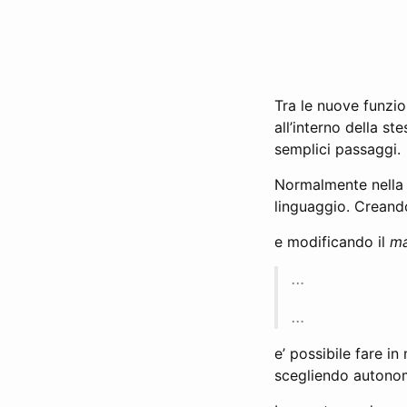
Tra le nuove funzion
all’interno della s
semplici passaggi.
Normalmente nella 
linguaggio. Creand
e modificando il
ma
…
…
e’ possibile fare i
scegliendo autono