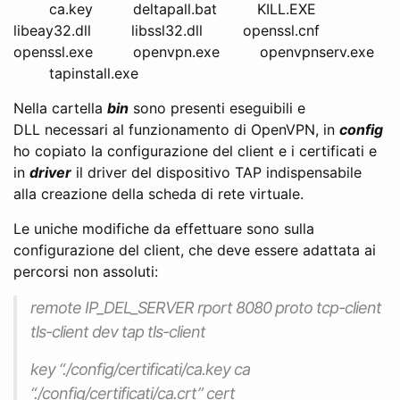
ca.key deltapall.bat KILL.EXE
libeay32.dll libssl32.dll openssl.cnf
openssl.exe openvpn.exe openvpnserv.exe
tapinstall.exe
Nella cartella
bin
sono presenti eseguibili e
DLL necessari al funzionamento di OpenVPN, in
config
ho copiato la configurazione del client e i certificati e
in
driver
il driver del dispositivo TAP indispensabile
alla creazione della scheda di rete virtuale.
Le uniche modifiche da effettuare sono sulla
configurazione del client, che deve essere adattata ai
percorsi non assoluti:
remote IP_DEL_SERVER rport 8080 proto tcp-client
tls-client dev tap tls-client
key “./config/certificati/ca.key ca
“./config/certificati/ca.crt” cert