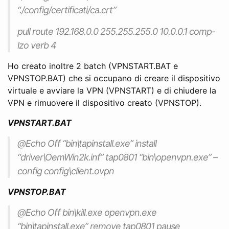
“./config/certificati/ca.crt”
pull route 192.168.0.0 255.255.255.0 10.0.0.1 comp-
lzo verb 4
Ho creato inoltre 2 batch (VPNSTART.BAT e
VPNSTOP.BAT) che si occupano di creare il dispositivo
virtuale e avviare la VPN (VPNSTART) e di chiudere la
VPN e rimuovere il dispositivo creato (VPNSTOP).
VPNSTART.BAT
@Echo Off “bin\tapinstall.exe” install
“driver\OemWin2k.inf” tap0801 “bin\openvpn.exe” –
config config\client.ovpn
VPNSTOP.BAT
@Echo Off bin\kill.exe openvpn.exe
“bin\tapinstall.exe” remove tap0801 pause