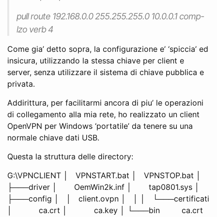
pull route 192.168.0.0 255.255.255.0 10.0.0.1 comp-
lzo verb 4
Come gia’ detto sopra, la configurazione e’ ‘spiccia’ ed
insicura, utilizzando la stessa chiave per client e
server, senza utilizzare il sistema di chiave pubblica e
privata.
Addirittura, per facilitarmi ancora di piu’ le operazioni
di collegamento alla mia rete, ho realizzato un client
OpenVPN per Windows ‘portatile’ da tenere su una
normale chiave dati USB.
Questa la struttura delle directory:
G:\VPNCLIENT │ VPNSTART.bat │ VPNSTOP.bat │
├───driver │ OemWin2k.inf │ tap0801.sys │
├───config │ │ client.ovpn │ │ │ └───certificati
│ ca.crt │ ca.key │ └───bin ca.crt