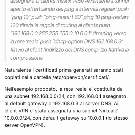
assegnare ai clients mssfix 1450 #Mantiene il tunnel
aperto effettuando dei ping a intervalli regolari push
“ping 10” push “ping-restart 60” ping 10 ping-restart
120 #Invia le regole di routing ai clients push
“192.168.0.0 255.255.255.0 10.0.0.1” #routing verso
la rete ‘reale’ push “dhcp-option DNS 192.168.0.3”
#invio al client l’indirizzo del DNS comp-lzo #attiva la
compressione
Naturalente i certificati prima generati saranno stati
copiati nella cartella /etc/openvpn/certificati/.
Nell’esempio proposto, la rete ‘reale’ e’ costituita da
una subnet 192.168.0.0/24, con 192.168.0.1 assegnato
al default gateway e 192.168.0.3 al server DNS. Ai
client VPN e’ stata assegnata una subnet ‘virtuale’
10.0.0.0/24, con default gateway su 10.0.0.1 (lo stesso
server OpenVPN).