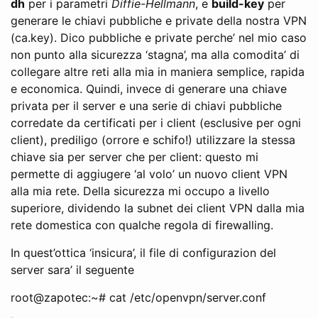
dh
per i parametri
Diffie-Hellmann
, e
build-key
per
generare le chiavi pubbliche e private della nostra VPN
(ca.key). Dico pubbliche e private perche’ nel mio caso
non punto alla sicurezza ‘stagna’, ma alla comodita’ di
collegare altre reti alla mia in maniera semplice, rapida
e economica. Quindi, invece di generare una chiave
privata per il server e una serie di chiavi pubbliche
corredate da certificati per i client (esclusive per ogni
client), prediligo (orrore e schifo!) utilizzare la stessa
chiave sia per server che per client: questo mi
permette di aggiugere ‘al volo’ un nuovo client VPN
alla mia rete. Della sicurezza mi occupo a livello
superiore, dividendo la subnet dei client VPN dalla mia
rete domestica con qualche regola di firewalling.
In quest’ottica ‘insicura’, il file di configurazion del
server sara’ il seguente
root@zapotec:~# cat /etc/openvpn/server.conf