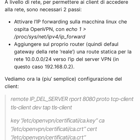
A livello di rete, per permettere ai client di accedere
alla rete, sono necessari 2 passi:
Attivare l’IP forwarding sulla macchina linux che
ospita OpenVPN, con
echo 1 >
/proc/sys/net/ipv4/ip_forward
Aggiungere sul proprio router (quindi defaul
gateway della rete ‘reale’) una route statica per la
rete 10.0.0.0/24 verso l’ip del server VPN (in
questo caso 192.168.0.2).
Vediamo ora la (piu’ semplice) configurazione del
client:
remote IP_DEL_SERVER rport 8080 proto tcp-client
tls-client dev tap tls-client
key “/etc/openvpn/certificati/ca.key” ca
“/etc/openvpn/certificati/ca.crt” cert
“/etc/openvpn/certificati/ca.crt”