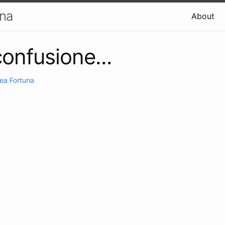
una
About
confusione...
ea Fortuna