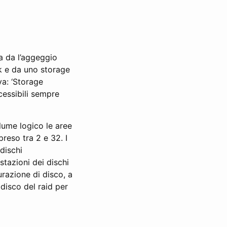
ta da l’aggeggio
k e da uno storage
va: ‘Storage
cessibili sempre
lume logico le aree
preso tra 2 e 32. I
dischi
tazioni dei dischi
urazione di disco, a
 disco del raid per