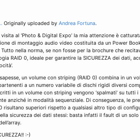
…
Originally uploaded by
Andrea Fortuna
.
visita al ‘Photo & Digital Expo’ la mia attenzione è cattura
azione di montaggio audio video costituita da un Power Boo
. Tutto nella norma, se non fosse per la brochure che recita
gia RAID 0, ideale per garantire la SICUREZZA dei dati, ac
cità’.
 sapesse, un volume con striping (RAID 0) combina in un vo
partenenti a un numero variabile di dischi rigidi diversi com
ritti in un volume con striping vengono ‘spalmati’ su tutti i 
 anziché in modalità sequenziale. Di conseguenza, le pres
risultano superiori rispetto a qualsiasi altro tipo di config
lla sicurezza dei dati stessi: basta infatti il fault di un solo
dell’array.
ICUREZZA!! :-)