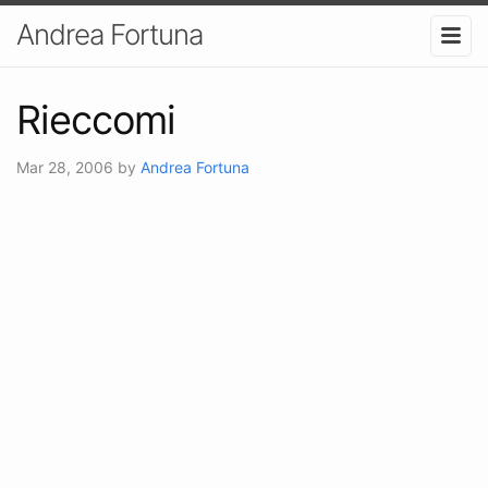
Andrea Fortuna
Rieccomi
Mar 28, 2006
by
Andrea Fortuna