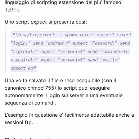
linguaggio di scripting estensione del piu’ famoso
Tcl/Tk.
Uno script
expect
si presenta cosi’:
#!/usr/bin/expect -f spawn telnet server1 expect
"login:" send "andrea\r" expect "Password:" send
"segreta\r" expect "server1>$" send "comando-da-
eseguire\r" expect "server1>$" send "exit\r"
expect eof
Una volta salvato il file e reso eseguibile (con il
canonico chmod 755) lo script puo’ eseguire
autonomamente il login sul server e una eventuale
sequenza di comandi.
L’esempio in questione e’ facilmente adattabile anche a
sessioni ftp.