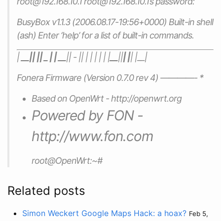
root@192.168.10.1 root@192.168.10.1’s password:
BusyBox v1.1.3 (2006.08.17-19:56+0000) Built-in shell
(ash) Enter ‘help’ for a list of built-in commands.
|
__|| || _ | | __
|| - || | | | | | |
__
||
| |
| |
__|
Fonera Firmware (Version 0.7.0 rev 4) ————- *
Based on OpenWrt - http://openwrt.org
Powered by FON -
http://www.fon.com
root@OpenWrt:~#
Related posts
Simon Weckert Google Maps Hack: a hoax?
Feb 5,