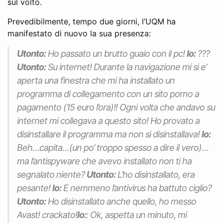
sul volto.
Prevedibilmente, tempo due giorni, l’UQM ha
manifestato di nuovo la sua presenza:
Utonto:
Ho passato un brutto guaio con il pc!
Io:
???
Utonto:
Su internet! Durante la navigazione mi si e’
aperta una finestra che mi ha installato un
programma di collegamento con un sito porno a
pagamento (15 euro l’ora)!! Ogni volta che andavo su
internet mi collegava a questo sito! Ho provato a
disinstallare il programma ma non si disinstallava!
Io:
Beh…capita…(
un po’ troppo spesso a dire il vero
)…
ma l’antispyware che avevo installato non ti ha
segnalato niente?
Utonto:
L’ho disinstallato, era
pesante!
Io:
E nemmeno l’antivirus ha battuto ciglio?
Utonto:
Ho disinstallato anche quello, ho messo
Avast! crackato!
Io:
: Ok, aspetta un minuto, mi