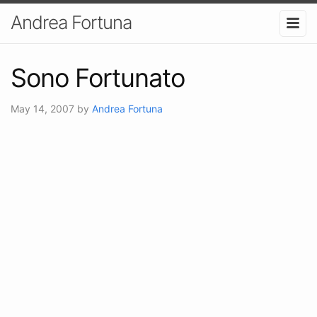
Andrea Fortuna
Sono Fortunato
May 14, 2007
by
Andrea Fortuna