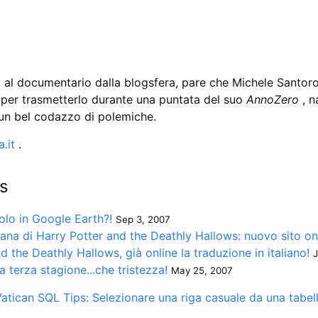
o al documentario dalla blogsfera, pare che Michele Santoro
ti per trasmetterlo durante una puntata del suo
AnnoZero
, n
n bel codazzo di polemiche.
.it
.
s
olo in Google Earth?!
Sep 3, 2007
iana di Harry Potter and the Deathly Hallows: nuovo sito onl
d the Deathly Hallows, già online la traduzione in italiano!
J
la terza stagione...che tristezza!
May 25, 2007
atican
SQL Tips: Selezionare una riga casuale da una tabel