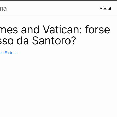
una
About
mes and Vatican: forse
so da Santoro?
ea Fortuna