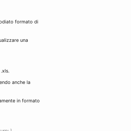
/odiato formato di
ualizzare una
.xls.
nendo anche la
tamente in formato
urn; }