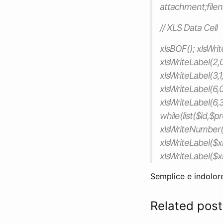
attachment;filen
// XLS Data Cell
xlsBOF(); xlsWri
xlsWriteLabel(2,0
xlsWriteLabel(3,1,
xlsWriteLabel(6,0
xlsWriteLabel(6,
while(list($id,
xlsWriteNumber($
xlsWriteLabel($
xlsWriteLabel($x
Semplice e indolor
Related post