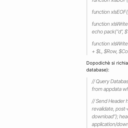
function xlsEOF()
function xlsWrit
echo pack(“d”, $V
function xlsWrit
+ $L, $Row, $Col,
Dopodichè si richia
database):
// Query Databa
from appdata wh
// Send Header h
revalidate, post
download”); hea
application/down