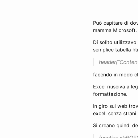
Può capitare di dov
mamma Microsoft.
Di solito utilizzav
semplice tabella ht
header(“Content-
facendo in modo che
Excel riusciva a le
formattazione.
In giro sul web tro
excel, senza strani g
Si creano quindi de
function xlsBOF()