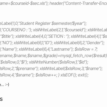
ame=$courseid-$sec.xls”); header(“Content-Transfer-Encod
teLabel(1,0,”Student Register $semester/$year”);
,”COURSENO : “); xlsWriteLabel(2,1,”$courseid”); xlsWriteLabe
”$title”); xlsWriteLabel(4,0,”SETION : “); xlsWriteLabel(4,1,”$s
,”NO”); xlsWriteLabel(6,1,”ID”); xlsWriteLabel(6,2,”Gender”);
3,”Name”); xlsWriteLabel(6,4,”Lastname”); $xlsRow = 7;
$prename,$name,$sname,$grade)=mysql_fetch_row($result))
xlsRow,0,”$i”); xlsWriteNumber($xlsRow,1,”$id”);
xlsRow,2,”$prename”); xlsWriteLabel($xlsRow,3,”$name”);
lsRow,4,”$sname”); $xlsRow++; } xlsEOF(); exit();
e… :-)
s