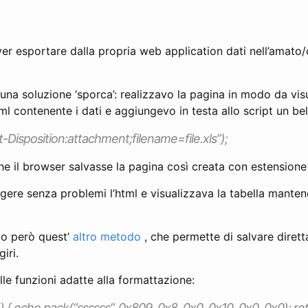
er esportare dalla propria web application dati nell’amato
o una soluzione ‘sporca’: realizzavo la pagina in modo da vis
ml contenente i dati e aggiungevo in testa allo script un bel
Disposition:attachment;filename=file.xls”);
 il browser salvasse la pagina così creata con estensione 
ggere senza problemi l’html e visualizzava la tabella mante
vo però quest’
altro metodo
, che permette di salvare diret
iri.
lle funzioni adatte alla formattazione:
 { echo pack(“ssssss”, 0x809, 0x8, 0x0, 0x10, 0x0, 0x0); ret