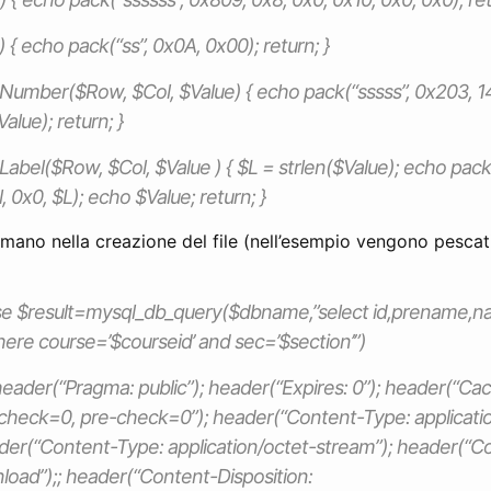
 { echo pack(“ss”, 0x0A, 0x00); return; }
eNumber($Row, $Col, $Value) { echo pack(“sssss”, 0x203, 14
alue); return; }
eLabel($Row, $Col, $Value ) { $L = strlen($Value); echo pack
 0x0, $L); echo $Value; return; }
mano nella creazione del file (nell’esempio vengono pescati
se $result=mysql_db_query($dbname,”select id,prename,
ere course=’$courseid’ and sec=’$section’”)
eader(“Pragma: public”); header(“Expires: 0”); header(“Ca
-check=0, pre-check=0”); header(“Content-Type: applicati
der(“Content-Type: application/octet-stream”); header(“C
load”);; header(“Content-Disposition: