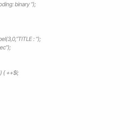
ing: binary “);
l(3,0,”TITLE : “);
ec”);
 { ++$i;