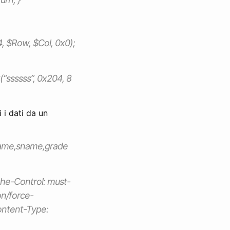
, $Row, $Col, 0x0);
(“ssssss”, 0x204, 8
 i dati da un
name,sname,grade
che-Control: must-
on/force-
ontent-Type: