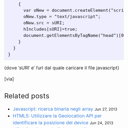
    {

      var oNew = document.createElement("script
      oNew.type = "text/javascript";

      oNew.src = sURI;

      hIncludes[sURI]=true;

      document.getElementsByTagName("head")[0].
    }

  }

(dove ‘sURI’ e’ l’url dal quale caricare il file javascript)
[via]
Related posts
Javascript: ricerca binaria negli array
Jun 27, 2013
HTML5: Utilizzare la Geolocation API per
identificare la posizione del device
Jun 24, 2013