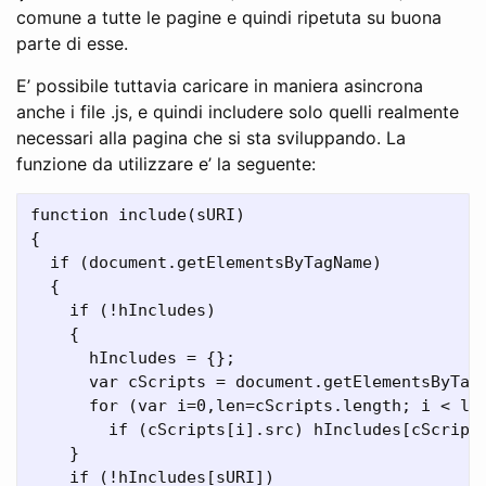
comune a tutte le pagine e quindi ripetuta su buona
parte di esse.
E’ possibile tuttavia caricare in maniera asincrona
anche i file .js, e quindi includere solo quelli realmente
necessari alla pagina che si sta sviluppando. La
funzione da utilizzare e’ la seguente:
function include(sURI)

{

  if (document.getElementsByTagName)

  {

    if (!hIncludes)

    {

      hIncludes = {};

      var cScripts = document.getElementsByTagN
      for (var i=0,len=cScripts.length; i < len
        if (cScripts[i].src) hIncludes[cScripts
    }

    if (!hIncludes[sURI])
