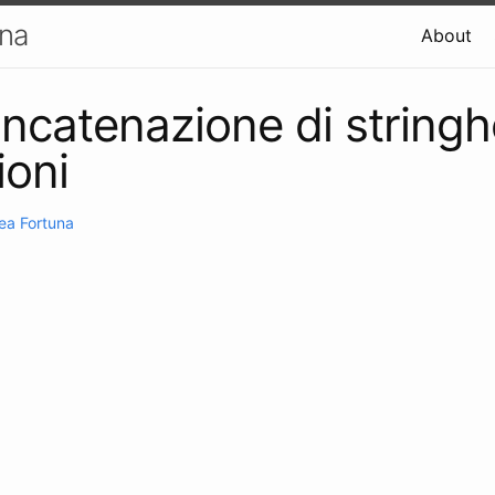
una
About
oncatenazione di stringh
ioni
ea Fortuna