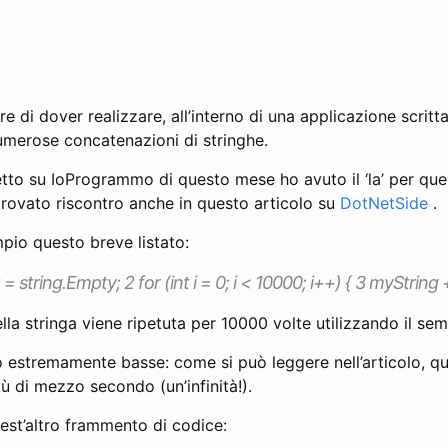
e di dover realizzare, all’interno di una applicazione scritta
merose concatenazioni di stringhe.
etto su IoProgrammo di questo mese ho avuto il ‘la’ per qu
 trovato riscontro anche in questo articolo su
DotNetSide
.
io questo breve listato:
= string.Empty; 2 for (int i = 0; i < 10000; i++) { 3 myString +
la stringa viene ripetuta per 10000 volte utilizzando il sem
 estremamente basse: come si può leggere nell’articolo, qu
iù di mezzo secondo (un’infinità!).
est’altro frammento di codice: