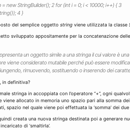
 = new StringBuilder(); 2 for (int i = 0; i < 10000; i++) { 3
ing()); 4 }
 posto del semplice oggetto
string
viene utilizzata la classe
getto sviluppato appositamente per la concatenazione delle
ppresenta un oggetto simile a una stringa il cui valore è u
 valore viene considerato mutabile perché può essere modifi
iungendo, rimuovendo, sostituendo o inserendo dei caratte
 in definitiva?
male stringa in accoppiata con l’operatore “+”, ogni qualvol
 viene allocato in memoria uno spazio pari alla somma de
i, spazio nel quale viene poi effettuata la ‘somma’ dei du
quindi creata una nuova stringa destinata poi a generare nu
ncaricato di ‘smaltirla’.