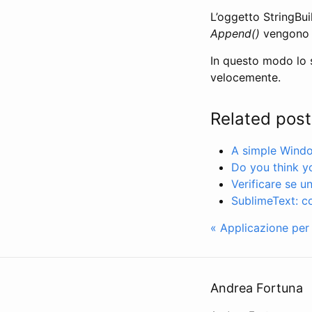
L’oggetto StringBui
Append()
vengono c
In questo modo lo s
velocemente.
Related post
A simple Windo
Do you think y
Verificare se u
SublimeText: co
« Applicazione per
Andrea Fortuna