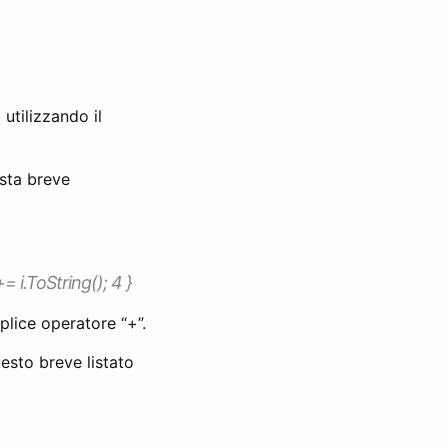
 utilizzando il
esta breve
= i.ToString(); 4 }
plice operatore “+”.
esto breve listato