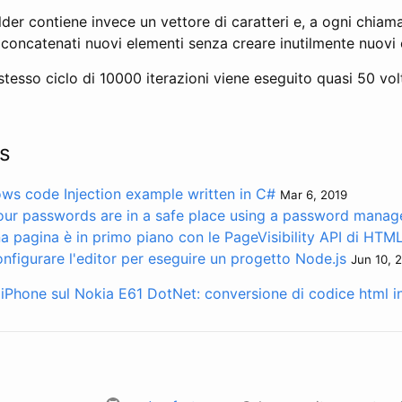
lder contiene invece un vettore di caratteri e, a ogni chia
oncatenati nuovi elementi senza creare inutilmente nuovi 
tesso ciclo di 10000 iterazioni viene eseguito quasi 50 volt
s
ws code Injection example written in C#
Mar 6, 2019
our passwords are in a safe place using a password manag
na pagina è in primo piano con le PageVisibility API di HTM
nfigurare l'editor per eseguire un progetto Node.js
Jun 10, 
 iPhone sul Nokia E61
DotNet: conversione di codice html in