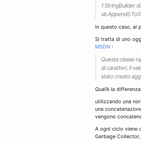
1 StringBuilder sb
sb.Append(i.ToStr
In questo caso, al
Si tratta di uno og
MSDN
:
Questa classe ra
di caratteri. Il
stato creato agg
Qual’è la differenza,
utilizzando una nor
una concatenazione
vengono concatenat
A ogni ciclo viene 
Garbage Collector, i