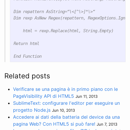
Dim repattern AsString=“\<[^\>]*\>“

Dim rexp AsNew Regex(repattern, RegexOptions.Ignore
    html = rexp.Replace(html, String.Empty)

Return html

Related posts
Verificare se una pagina è in primo piano con le
PageVisibility API di HTML5
Jun 11, 2013
SublimeText: configurare l'editor per eseguire un
progetto Node.js
Jun 10, 2013
Accedere ai dati della batteria del device da una
pagina Web? Con HTML5 si può fare!
Jun 7, 2013