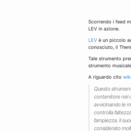
Scorrendo i feed m
LEV in azione.
LEV
è un piccolo a
conosciuto, il Ther
Tale strumento pre
strumento musicale 
A riguardo cito
wik
Questo strument
contenitore nel q
avvicinando le m
controlla l’altez
l’ampiezza. Il su
considerato molto