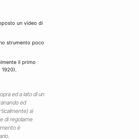
roposto un video di
uno strumento poco
lmente il primo
l 1920).
ra ed a lato di un
ontanando ed
rticalmente) si
te di regolarne
trumento è
arlo.