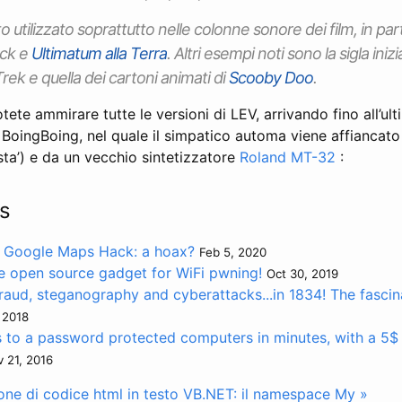
to utilizzato soprattutto nelle colonne sonore dei film, in par
ock e
Ultimatum alla Terra
. Altri esempi noti sono la sigla inizi
 Trek e quella dei cartoni animati di
Scooby Doo
.
tete ammirare tutte le versioni di LEV, arrivando fino all’ul
a BoingBoing, nel quale il simpatico automa viene affianca
sta’) e da un vecchio sintetizzatore
Roland MT-32
:
s
 Google Maps Hack: a hoax?
Feb 5, 2020
e open source gadget for WiFi pwning!
Oct 30, 2019
aud, steganography and cyberattacks...in 1834! The fascina
 2018
 to a password protected computers in minutes, with a 5$
 21, 2016
ne di codice html in testo
VB.NET: il namespace My »