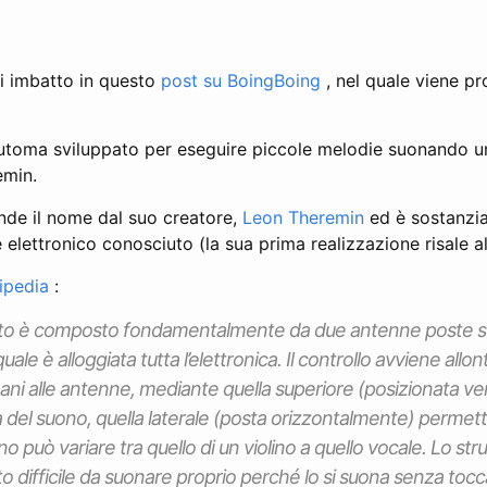
i imbatto in questo
post su BoingBoing
, nel quale viene p
utoma sviluppato per eseguire piccole melodie suonando 
emin.
nde il nome dal suo creatore,
Leon Theremin
ed è sostanzia
elettronico conosciuto (la sua prima realizzazione risale a
ipedia
:
o è composto fondamentalmente da due antenne poste sop
uale è alloggiata tutta l’elettronica. Il controllo avviene all
ani alle antenne, mediante quella superiore (posizionata ve
za del suono, quella laterale (posta orizzontalmente) permet
ono può variare tra quello di un violino a quello vocale. Lo s
 difficile da suonare proprio perché lo si suona senza tocc