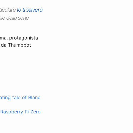
ticolare
Io ti salverò
ale della serie
tima, protagonista
to da Thumpbot
ting tale of Blanc
 Raspberry Pi Zero