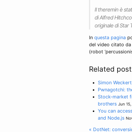
Il theremin è sta
di Alfred Hitchc
originale di Star
In
questa pagina
po
del video citato d
(robot ‘percussioni
Related post
Simon Weckert
Pwnagotchi: th
Stock-market fr
brothers
Jun 15,
You can access
and Node.js
Nov
« DotNet: conversio