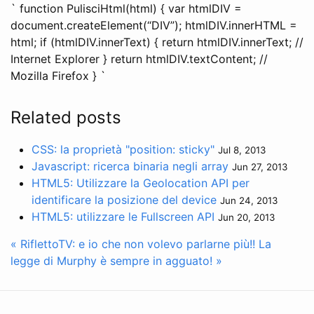
` function PulisciHtml(html) { var htmlDIV =
document.createElement(“DIV”); htmlDIV.innerHTML =
html; if (htmlDIV.innerText) { return htmlDIV.innerText; //
Internet Explorer } return htmlDIV.textContent; //
Mozilla Firefox } `
Related posts
CSS: la proprietà "position: sticky"
Jul 8, 2013
Javascript: ricerca binaria negli array
Jun 27, 2013
HTML5: Utilizzare la Geolocation API per
identificare la posizione del device
Jun 24, 2013
HTML5: utilizzare le Fullscreen API
Jun 20, 2013
« RiflettoTV: e io che non volevo parlarne più!!
La
legge di Murphy è sempre in agguato! »