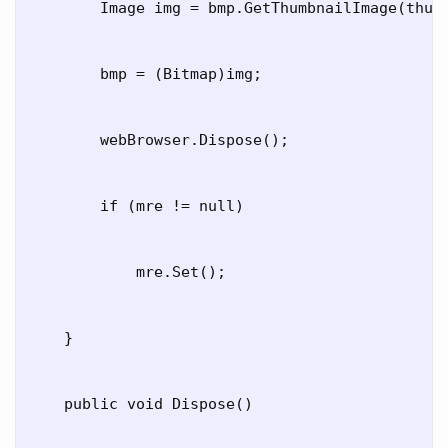
        Image img = bmp.GetThumbnailImage(thumb
        bmp = (Bitmap)img;

        webBrowser.Dispose();

        if (mre != null)

            mre.Set();

    }

    public void Dispose()
