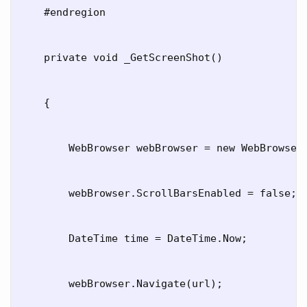
    #endregion

    private void _GetScreenShot()

    {

        WebBrowser webBrowser = new WebBrowser(
        webBrowser.ScrollBarsEnabled = false;

        DateTime time = DateTime.Now;

        webBrowser.Navigate(url);
