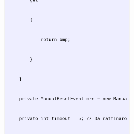
        {

            return bmp;

        }

    }

    private ManualResetEvent mre = new ManualRe
    private int timeout = 5; // Da raffinare
