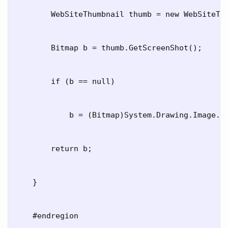
        WebSiteThumbnail thumb = new WebSiteThu
        Bitmap b = thumb.GetScreenShot();

        if (b == null)

            b = (Bitmap)System.Drawing.Image.F
        return b;

    }      

    #endregion
