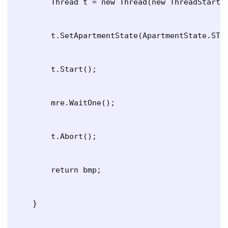
        Thread t = new Thread(new ThreadStart(_
        t.SetApartmentState(ApartmentState.STA)
        t.Start();

        mre.WaitOne();

        t.Abort();

        return bmp;

    }
