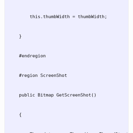
        this.thumbWidth = thumbWidth;

    }

    #endregion

    #region ScreenShot

    public Bitmap GetScreenShot()

    {
