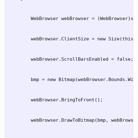
        WebBrowser webBrowser = (WebBrowser)sen
        webBrowser.ClientSize = new Size(this.w
        webBrowser.ScrollBarsEnabled = false;

        bmp = new Bitmap(webBrowser.Bounds.Widt
        webBrowser.BringToFront();

        webBrowser.DrawToBitmap(bmp, webBrowser