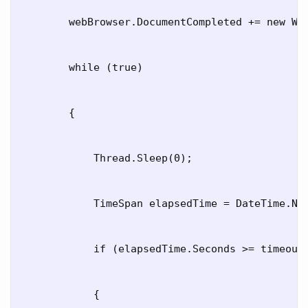
        webBrowser.DocumentCompleted += new Web
        while (true)

        {

            Thread.Sleep(0);

            TimeSpan elapsedTime = DateTime.Now
            if (elapsedTime.Seconds >= timeout)
            {
