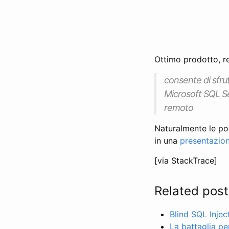
Ottimo prodotto, re
consente di sfrut
Microsoft SQL Se
remoto
Naturalmente le pos
in una
presentazion
[via StackTrace]
Related post
Blind SQL Injec
La battaglia p