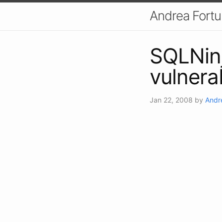
Andrea Fort
SQLNinja
vulnerab
Jan 22, 2008
by
Andr