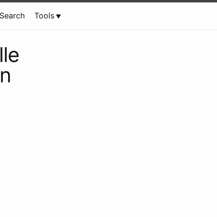
Search
Tools
lle
on