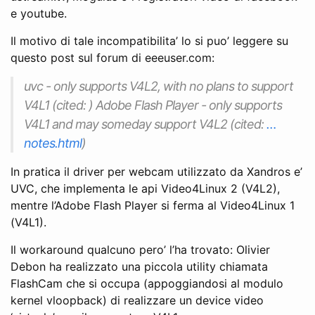
e youtube.
Il motivo di tale incompatibilita’ lo si puo’ leggere su
questo post sul forum di eeeuser.com:
uvc - only supports V4L2, with no plans to support
V4L1 (cited: ) Adobe Flash Player - only supports
V4L1 and may someday support V4L2 (cited:
…
notes.html
)
In pratica il driver per webcam utilizzato da Xandros e’
UVC, che implementa le api Video4Linux 2 (V4L2),
mentre l’Adobe Flash Player si ferma al Video4Linux 1
(V4L1).
Il workaround qualcuno pero’ l’ha trovato: Olivier
Debon ha realizzato una piccola utility chiamata
FlashCam che si occupa (appoggiandosi al modulo
kernel vloopback) di realizzare un device video