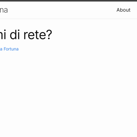
una
About
i di rete?
a Fortuna