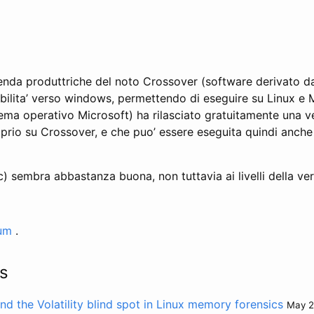
enda produttriche del noto Crossover (software derivato d
bilita’ verso windows, permettendo di eseguire su Linux e 
ema operativo Microsoft) ha rilasciato gratuitamente una v
rio su Crossover, e che puo’ essere eseguita quindi anche
c) sembra abbastanza buona, non tuttavia ai livelli della v
um
.
s
nd the Volatility blind spot in Linux memory forensics
May 2