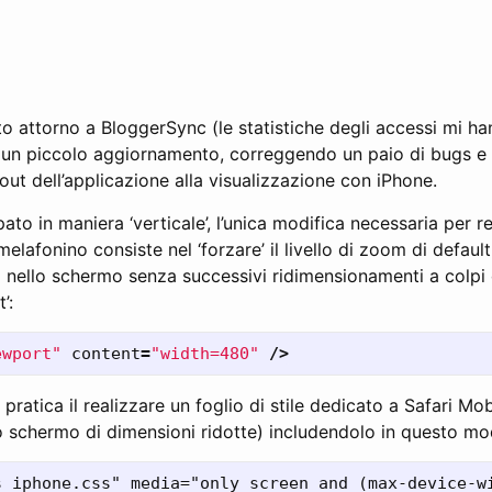
ato attorno a BloggerSync (le statistiche degli accessi mi ha
re un piccolo aggiornamento, correggendo un paio di bugs e 
out dell’applicazione alla visualizzazione con iPhone.
to in maniera ‘verticale’, l’unica modifica necessaria per re
afonino consiste nel ‘forzare’ il livello di zoom di defaul
nello schermo senza successivi ridimensionamenti a colpi d
’:
ewport"
content
=
"width=480"
/>
 pratica il realizzare un foglio di stile dedicato a Safari M
lo schermo di dimensioni ridotte) includendolo in questo mo