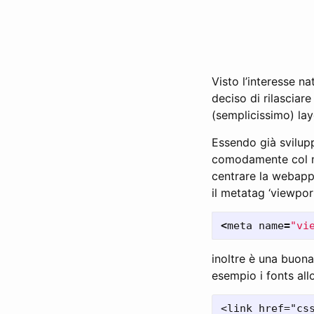
Visto l’interesse n
deciso di rilascia
(semplicissimo) lay
Essendo già sviluppa
comodamente col mel
centrare la webapp 
il metatag ‘viewport
<
meta
name
=
"vi
inoltre è una buona
esempio i fonts al