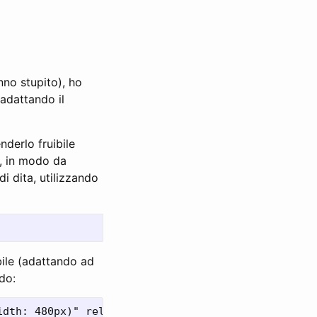
nno stupito), ho
adattando il
nderlo fruibile
t, in modo da
i dita, utilizzando
obile (adattando ad
do: