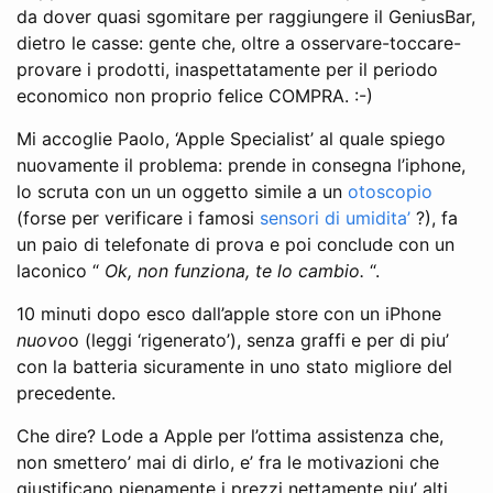
da dover quasi sgomitare per raggiungere il GeniusBar,
dietro le casse: gente che, oltre a osservare-toccare-
provare i prodotti, inaspettatamente per il periodo
economico non proprio felice COMPRA. :-)
Mi accoglie Paolo, ‘Apple Specialist’ al quale spiego
nuovamente il problema: prende in consegna l’iphone,
lo scruta con un un oggetto simile a un
otoscopio
(forse per verificare i famosi
sensori di umidita’
?), fa
un paio di telefonate di prova e poi conclude con un
laconico “
Ok, non funziona, te lo cambio.
“.
10 minuti dopo esco dall’apple store con un iPhone
nuovo
o (leggi ‘rigenerato’), senza graffi e per di piu’
con la batteria sicuramente in uno stato migliore del
precedente.
Che dire? Lode a Apple per l’ottima assistenza che,
non smettero’ mai di dirlo, e’ fra le motivazioni che
giustificano pienamente i prezzi nettamente piu’ alti