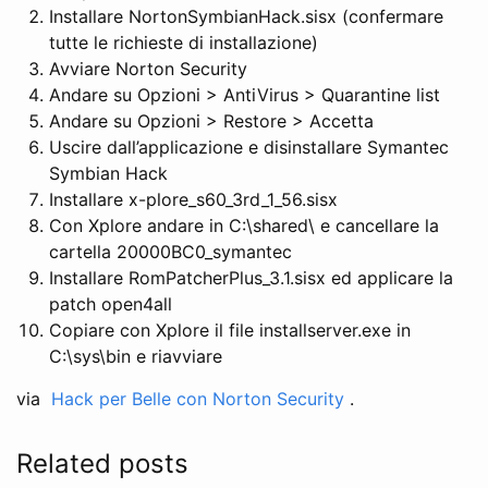
Installare NortonSymbianHack.sisx (confermare
tutte le richieste di installazione)
Avviare Norton Security
Andare su Opzioni > AntiVirus > Quarantine list
Andare su Opzioni > Restore > Accetta
Uscire dall’applicazione e disinstallare Symantec
Symbian Hack
Installare x-plore_s60_3rd_1_56.sisx
Con Xplore andare in C:\shared\ e cancellare la
cartella 20000BC0_symantec
Installare RomPatcherPlus_3.1.sisx ed applicare la
patch open4all
Copiare con Xplore il file installserver.exe in
C:\sys\bin e riavviare
via
Hack per Belle con Norton Security
.
Related posts