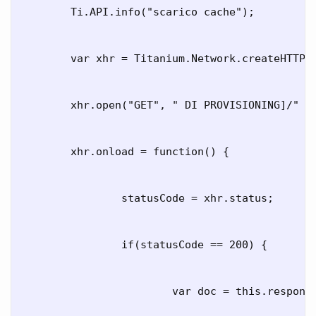
	Ti.API.info("scarico cache");

	var xhr = Titanium.Network.createHTTPClient();

	xhr.open("GET", " DI PROVISIONING]/" + filename + ".txt");

	xhr.onload = function() {

		statusCode = xhr.status;

		if(statusCode == 200) {

			var doc = this.responseText;
