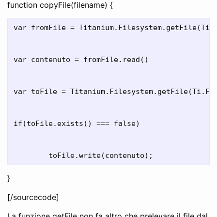
function copyFile(filename) {
var fromFile = Titanium.Filesystem.getFile(Ti.F
var contenuto = fromFile.read()

var toFile = Titanium.Filesystem.getFile(Ti.Fil
if(toFile.exists() === false)

}
[/sourcecode]
La funzione getFile non fa altro che prelevare il file dal