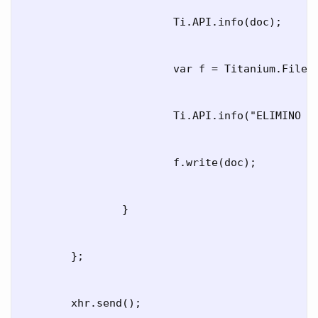
			Ti.API.info(doc);

			var f = Titanium.Filesystem.getFile(Ti.Filesystem.applicationDataDirectory, filename + '.txt');

			Ti.API.info("ELIMINO VECCHIO FILE:" + f.deleteFile());

			f.write(doc);

		}

	};

	xhr.send();
