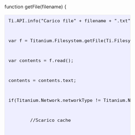
function getFile(filename) {
Ti.API.info("Carico file" + filename + ".txt");
var f = Titanium.Filesystem.getFile(Ti.Filesyst
var contents = f.read();

contents = contents.text;

if(Titanium.Network.networkType != Titanium.Net
	//Scarico cache
